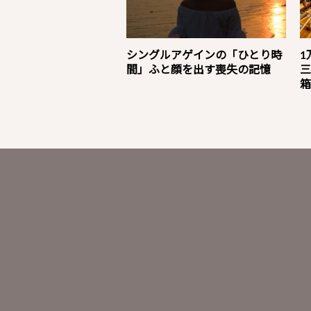
シングルアゲインの「ひとり時
1
間」ふと顔を出す喪失の記憶
三
箱