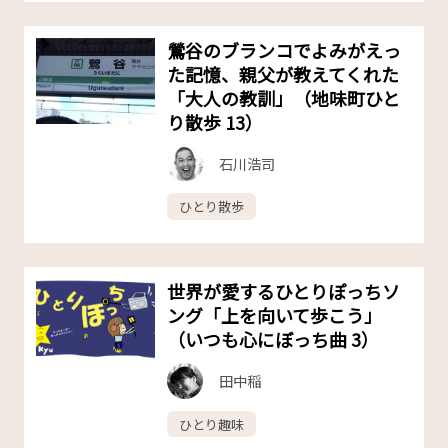
鶯谷のブランコでよみがえっ
た記憶、親父が教えてくれた
「大人の教訓」（地味町ひと
り散歩 13）
石川浩司
ひとり散歩
世界が愛するひとりぽっちソ
ング「上を向いて歩こう」
（いつも心にぼっち曲 3）
田中稲
ひとり趣味