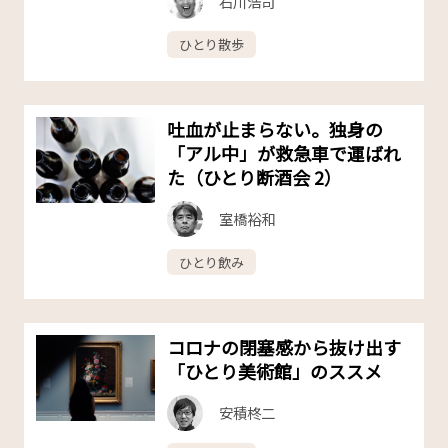
石川浩司
ひとり散歩
吐血が止まらない。独身の
「アル中」が救急車で運ばれ
た（ひとり断酒会 2）
室橋裕和
ひとり飲み
コロナの閉塞感から抜け出す
「ひとり美術館」のススメ
安積柊二