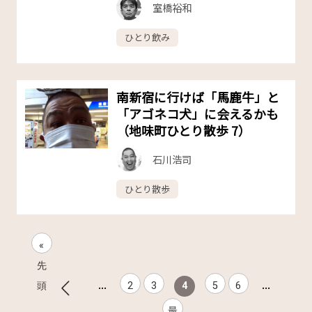
室橋裕和
ひとり飲み
南新宿に行けば「馬鹿牛」と
「アゴネコ犬」に会えるかも
（地味町ひとり散歩 7）
石川浩司
ひとり散歩
«
先
...
...
頭
2
3
4
5
6
最