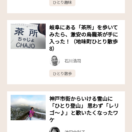
ひとり趣味
岐阜にある「茶所」を歩いて
みたら、激安の烏龍茶が手に
入った！（地味町ひとり散歩
8）
石川浩司
ひとり散歩
神戸市街からいける雪山に
「ひとり登山」 思わず「レリ
ゴ〜♪」と歌いたくなったワ
ケ
池田由利子