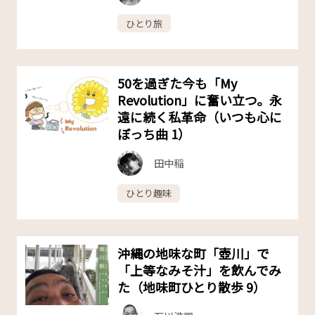
ひとり旅
50を過ぎた今も「My
Revolution」に奮い立つ。永
遠に続く私革命（いつも心に
ぼっち曲 1）
田中稲
ひとり趣味
沖縄の地味な町「壺川」で
「上等なみそ汁」を飲んでみ
た（地味町ひとり散歩 9）