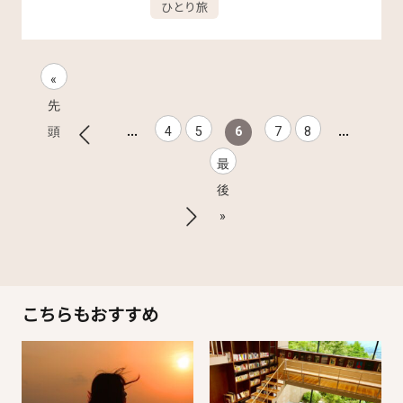
ひとり旅
«
先
...
...
頭
4
5
6
7
8
最
後
»
こちらもおすすめ