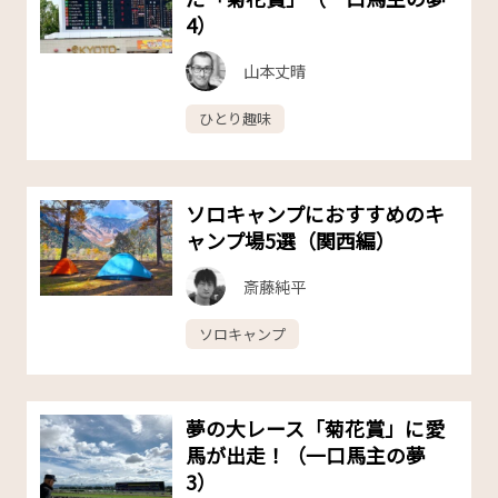
4）
山本丈晴
ひとり趣味
ソロキャンプにおすすめのキ
ャンプ場5選（関西編）
斎藤純平
ソロキャンプ
夢の大レース「菊花賞」に愛
馬が出走！（一口馬主の夢
3）