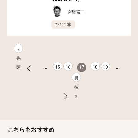
安藤健二
ひとり旅
«
先
...
...
頭
15
16
17
18
19
最
後
»
こちらもおすすめ