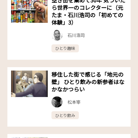
ら世界一のコレクターに（元
たま・石川浩司の「初めての
体験」3）
石川浩司
ひとり趣味
移住した街で感じる「地元の
壁」 ひとり飲みの新参者はな
かなかつらい
松本宰
ひとり飲み