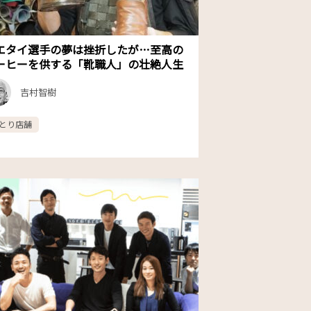
エタイ選手の夢は挫折したが…至高の
ーヒーを供する「靴職人」の壮絶人生
吉村智樹
とり店舗