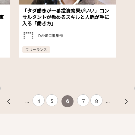
「タダ働きが一番投資効果がいい」コン
東
サルタントが勧めるスキルと人脈が手に
入る「働き方」
DANRO編集部
フリーランス
...
...
6
4
5
7
8