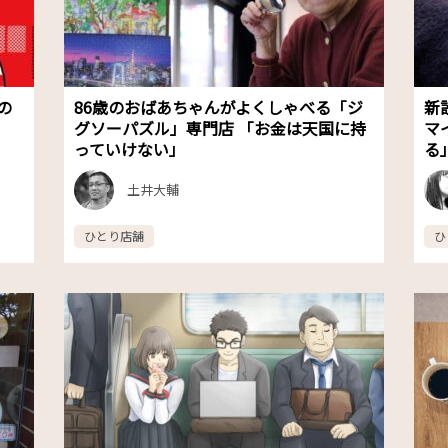
の
86歳のおばあちゃんがよくしゃべる「ジ
新
）
グソーパズル」専門店 「お金は天国に持
マ
っていけない」
る
土井大輔
ひとり店舗
ひ