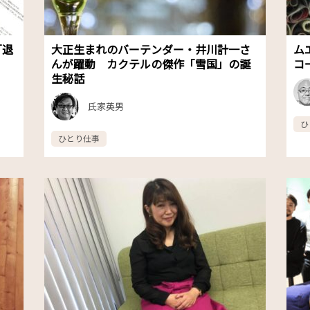
「退
大正生まれのバーテンダー・井川計一さ
ム
んが躍動 カクテルの傑作「雪国」の誕
コ
生秘話
氏家英男
ひ
ひとり仕事