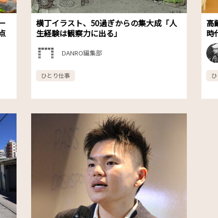
ー
横丁イラスト、50過ぎからの集大成「人
高
点
生経験は観察力に出る」
時
DANRO編集部
ひとり仕事
ひ