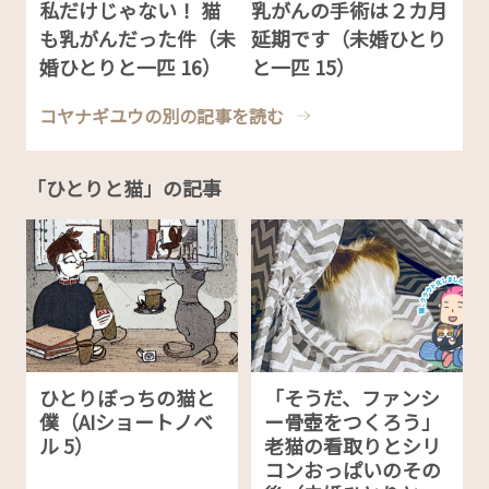
私だけじゃない！ 猫
乳がんの手術は２カ月
も乳がんだった件（未
延期です（未婚ひとり
婚ひとりと一匹 16）
と一匹 15）
コヤナギユウの別の記事を読む
「ひとりと猫」の記事
ひとりぼっちの猫と
「そうだ、ファンシ
僕（AIショートノベ
ー骨壺をつくろう」
ル 5）
老猫の看取りとシリ
コンおっぱいのその