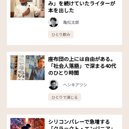
み」を続けていたライターが
本を出した
亀松太郎
ひとり飲み
座布団の上には自由がある。
「社会人落語」で深まる40代
のひとり時間
ヘシキアツシ
ひとりで演じる
シリコンバレーで急増する
「クラックト・エンジニア」