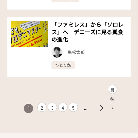
「ファミレス」から「ソロレ
ス」へ デニーズに見る孤食
の進化
亀松太郎
ひとり飯
最
後
...
1
2
3
4
5
»