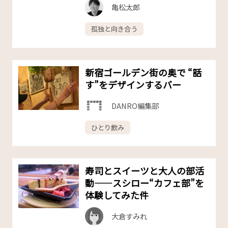
亀松太郎
孤独と向き合う
新宿ゴールデン街の奥で “話
す”をデザインするバー
DANRO編集部
ひとり飲み
寿司とスイーツと大人の部活
動——スシロー“カフェ部”を
体験してみた件
大倉すみれ