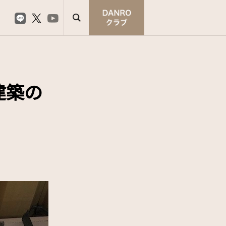
建築の
）