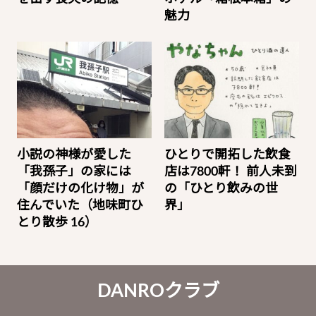
魅力
小説の神様が愛した
ひとりで開拓した飲食
「我孫子」の家には
店は7800軒！ 前人未到
「顔だけの化け物」が
の「ひとり飲みの世
住んでいた（地味町ひ
界」
とり散歩 16）
DANROクラブ