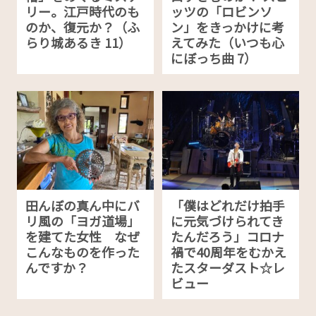
リー。江戸時代のも
ッツの「ロビンソ
のか、復元か？（ふ
ン」をきっかけに考
らり城あるき 11）
えてみた（いつも心
にぼっち曲 7）
田んぼの真ん中にバ
「僕はどれだけ拍手
リ風の「ヨガ道場」
に元気づけられてき
を建てた女性 なぜ
たんだろう」コロナ
こんなものを作った
禍で40周年をむかえ
んですか？
たスターダスト☆レ
ビュー