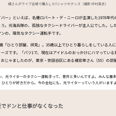
橘さんがライブ会場で購入したTシャツやグッズ（撮影:中村英史）
バー」といえば、名優ロバート・デ・ニーロが主演した1970年代
ょう。元海兵隊の、孤独なタクシードライバーが主人公でした。し
マンの、陽気なタクシー運転手です。
企画「ひとり部屋、拝見」。35歳以上でひとり暮らしをしている人
リーズです。「バツ1で、現在はアイドルのおっかけにハマっている
、おじゃましたのが、東京・世田谷区にある橘宏幸さん（55）の部
ン、元ライターのタクシー運転手って、意外と多いんですよ。みんな基
、ひとりが好きだから。今の会社にも、元ライターっていう人がいます
災でドンと仕事がなくなった