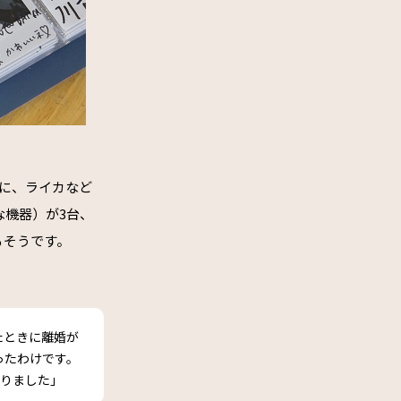
所に、ライカなど
な機器）が3台、
るそうです。
たときに離婚が
ったわけです。
まりました」