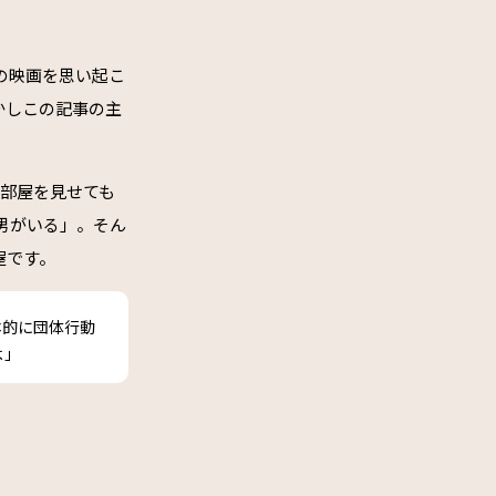
の映画を思い起こ
かしこの記事の主
に部屋を見せても
男がいる」。そん
屋です。
本的に団体行動
よ」