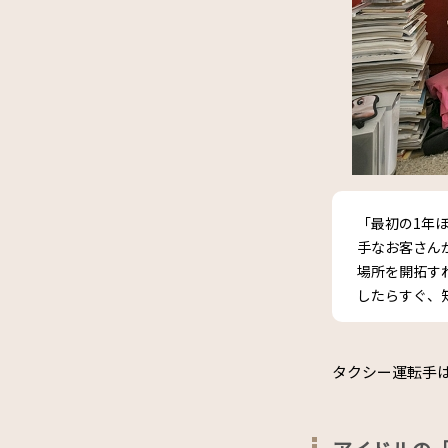
「最初の1年
手なお客さん
場所を開拓す
したらすぐ、
タクシー運転手