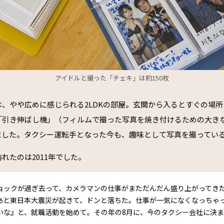
アイドルと撮った「チェキ」は約150枚
、やや広めに感じられる2LDKの部屋。玄関から入るとすぐの場
「引き伸ばし機」（フィルムで撮った写真を焼き付けるための大き
ました。タクシー運転手となった今も、趣味として写真を撮ってい
れたのは2011年でした。
ョックが過ぎ去って、カメラマンの仕事がまただんだん盛り上がってき
あと東日本大震災が起きて、ドンと落ちた。仕事が一気になくなっちゃ
いな』と、就職活動を始めて。その年の8月に、今のタクシー会社に決