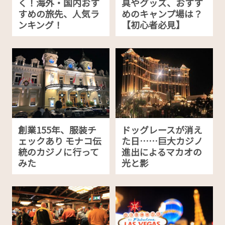
く！海外・国内おす
具やグッズ、おすす
すめの旅先、人気ラ
めのキャンプ場は？
ンキング！
【初心者必見】
創業155年、服装チ
ドッグレースが消え
ェックあり モナコ伝
た日……巨大カジノ
統のカジノに行って
進出によるマカオの
みた
光と影