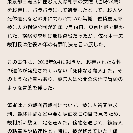
東京都目黒区に住む元交際相手の女性（当時24歳）
を殺害し、バラバラにして遺棄したとして、殺人や
死体遺棄などの罪に問われていた無職、佐賀慶太郎
被告人の判決公判が昨年12月14日、東京地裁で開か
れた。検察の求刑は無期懲役だったが、佐々木一夫
裁判長は懲役29年の有罪判決を言い渡した。
この事件は、2016年9月に起きた。殺害された女性
の遺体が発見されていない「死体なき殺人」だ。そ
のような背景もあり、被告人は公開の法廷で冒頭の
ような言葉を発した。
筆者はこの裁判員裁判について、被告人質問や求
刑、最終弁論など重要な場面をこの目で見るため、
裁判所に数回、足を運んだ。傍聴を通じて、被告人
の粘着性や依存性と同時に、彼が抱えていた「孤