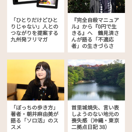
「ひとりだけどひと
『完全自殺マニュア
りじゃない」人との
ル』から『0円で生
つながりを提案する
きる』へ 鶴見済さ
九州発フリマガ
んが語る「不適応
者」の生きづらさ
「ぼっちの歩き方」
首里城焼失、言い表
著者・朝井麻由美が
しようのない地元の
語る「ソロ活」のス
喪失感（沖縄・東京
スメ
二拠点日記 38）