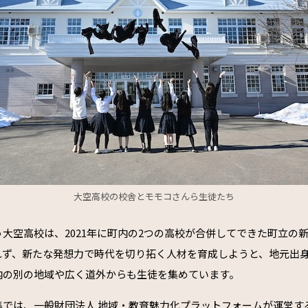
大空高校の校舎とモモコさんら生徒たち
大空高校は、2021年に町内の2つの高校が合併してできた町立の
れず、新たな発想力で時代を切り拓く人材を育成しようと、地元出
内の別の地域や広く道外からも生徒を集めています。
集では、一般財団法人 地域・教育魅力化プラットフォームが運営す