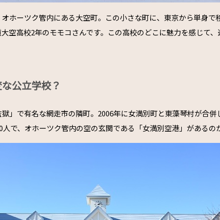
、オホーツク管内にある大空町。この小さな町に、東京から単身で
道大空高校2年のモモコさんです。この高校のどこに魅力を感じて、
変な公立学校？
獄」で有名な網走市の隣町。2006年に女満別町と東藻琴村が合併
00人で、オホーツク管内の空の玄関である「女満別空港」があるの