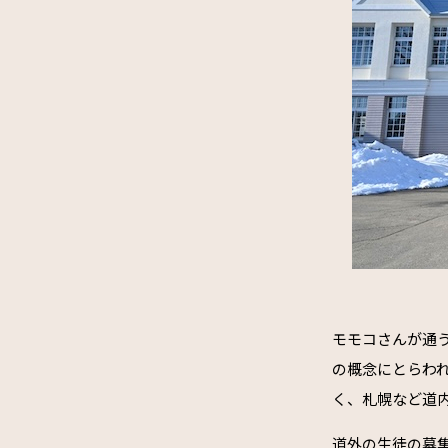
モモコさんが通う
の概念にとらわ
く、札幌など道
道外の生徒の募