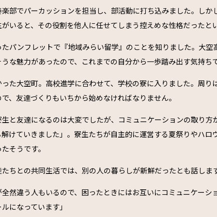
奏楽部でパーカッションを担当し、部活動に打ち込みました。しか
生がいると、その役割を他人に任せてしまう控えめな性格だったと
ったパンフレットで『地域みらい留学』のことを知りました。大空
そうな魅力があったので、これまでの自分から一歩踏み出す気持ち
かった大空町。高校進学に合わせて、学校の寮に入りました。周り
ので、友達づくりもいちから始めなければなりません。
寮生と友達になるのは大変でしたが、コミュニケーションの取り方
ち解けていきました」。寮生たちが自主的に運営する夏祭りやハロ
ったそうです。
徒たちとの共同生活では、別の人の暮らしが新鮮だったとも話しま
が全然違う人もいるので、困ったときにはお互いにコミュニケーシ
ールになっています」