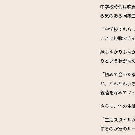
中学校時代は吹
る気のある同級
「中学校でもら
ことに挑戦でき
縁もゆかりもな
りという状況な
「初めて会った
と、どんどんう
親睦を深めてい
さらに、他の生
「生活スタイル
するのが寮のル