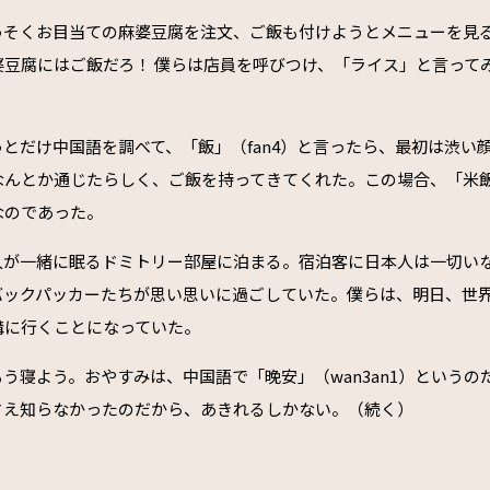
っそくお目当ての麻婆豆腐を注文、ご飯も付けようとメニューを見
婆豆腐にはご飯だろ！ 僕らは店員を呼びつけ、「ライス」と言って
とだけ中国語を調べて、「飯」（fan4）と言ったら、最初は渋い
んとか通じたらしく、ご飯を持ってきてくれた。この場合、「米飯」（
なのであった。
0人が一緒に眠るドミトリー部屋に泊まる。宿泊客に日本人は一切い
バックパッカーたちが思い思いに過ごしていた。僕らは、明日、世
溝に行くことになっていた。
う寝よう。おやすみは、中国語で「晚安」（wan3an1）というの
さえ知らなかったのだから、あきれるしかない。（続く）