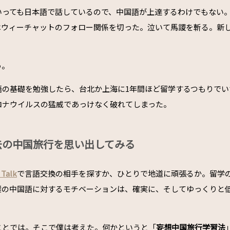
いっても日本語で話しているので、中国語が上達するわけでもない
はウィーチャットのフォロー関係を切った。泣いて馬謖を斬る。新
う。
語の基礎を勉強したら、台北か上海に1年間ほど留学するつもりでい
ロナウイルスの猛威であっけなく破れてしまった。
去の中国旅行を思い出してみる
 Talk
で言語交換の相手を探すか、ひとりで地道に頑張るか。留学
僕の中国語に対するモチベーションは、確実に、そしてゆっくりと
ことでは。そこで僕は考えた。何かというと「
妄想中国旅行学習法