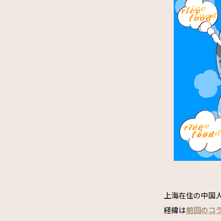
上海在住の中国
経緯は
前回のコ