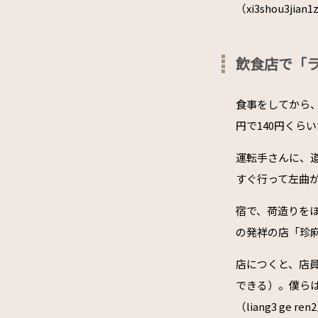
（xi3shou3ji
飲食店で「
食事をしてから
円で140円くら
運転手さんに、
すぐ行って左曲がって
宿で、荷造りを
の発祥の店「珍
店につくと、店員
できる）。僕ら
（liang3 ge