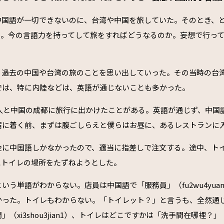
中国語が一切できないのに、台湾や中国を旅していた。そのとき、
う。今の言語力を持ってして旅をすればどうなるのか。妄想で行っ
、過去の中国や台湾の旅のことを思い出していった。その当時の台
では、特に内陸などは、英語が通じないことも多かった。
友人と中国の成都に旅行に出かけたことがある。英語が通じず、中国
宿に着く前、まずは腹ごしらえと僕らはお昼に、あるレストランに
全に中国語しかなかったので、適当に指差しで注文する。途中、ト
にトイレの場所をたずねようとした。
いう単語がわからない。店員は中国語で「服務員」（fu2wu4yua
かった。トイレもわからない。「トイレット？」と言うも、全然通
（xi3shou3jian1）、トイレはどこですかは「洗手間在哪裡？」