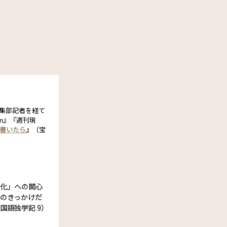
編集部記者を経て
om』『週刊現
書いたら
』（宝
化」への関心
のきっかけだ
国語独学記 9）