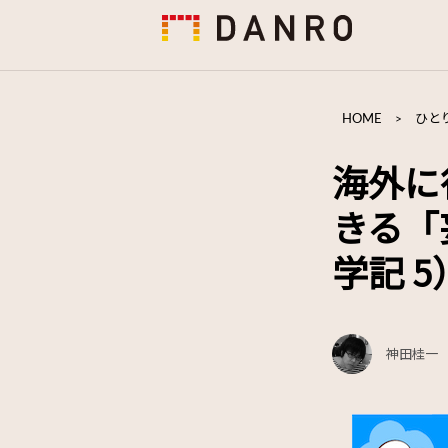
HOME
>
ひと
海外に
きる「
学記 5
神田桂一