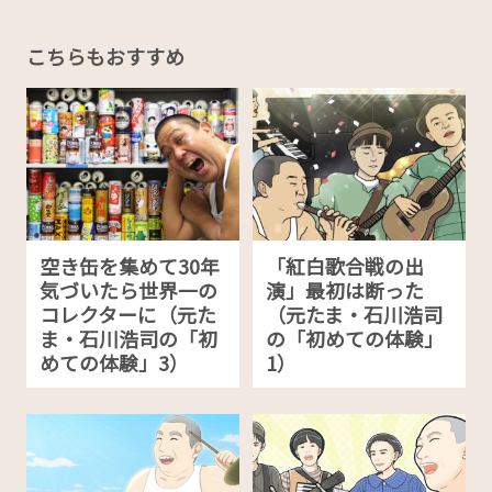
こちらもおすすめ
空き缶を集めて30年
「紅白歌合戦の出
気づいたら世界一の
演」最初は断った
コレクターに（元た
（元たま・石川浩司
ま・石川浩司の「初
の「初めての体験」
めての体験」3）
1）