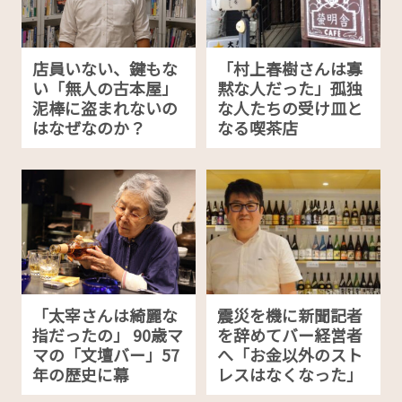
店員いない、鍵もな
「村上春樹さんは寡
い「無人の古本屋」
黙な人だった」孤独
泥棒に盗まれないの
な人たちの受け皿と
はなぜなのか？
なる喫茶店
「太宰さんは綺麗な
震災を機に新聞記者
指だったの」 90歳マ
を辞めてバー経営者
マの「文壇バー」57
へ「お金以外のスト
年の歴史に幕
レスはなくなった」