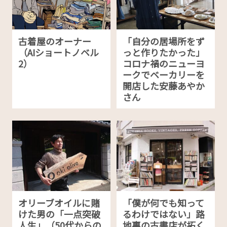
古着屋のオーナー
「自分の居場所をず
（AIショートノベル
っと作りたかった」
2）
コロナ禍のニューヨ
ークでベーカリーを
開店した安藤あやか
さん
オリーブオイルに賭
「僕が何でも知って
けた男の「一点突破
るわけではない」路
人生」（50代からの
地裏の古書店が拓く