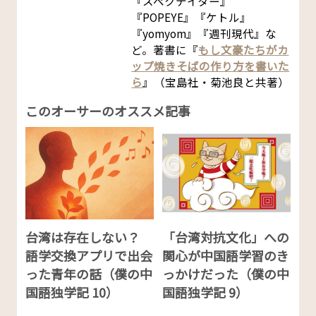
『スペクテイター』
『POPEYE』『ケトル』
『yomyom』『週刊現代』な
ど。著書に『
もし文豪たちがカ
ップ焼きそばの作り方を書いた
ら
』（宝島社・菊池良と共著）
このオーサーのオススメ記事
台湾は存在しない？
「台湾対抗文化」への
語学交換アプリで出会
関心が中国語学習のき
った青年の話（僕の中
っかけだった（僕の中
国語独学記 10）
国語独学記 9）