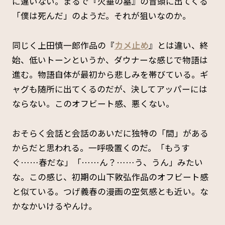
に違いない。まるで『火垂の墓』の冒頭に出てくる
「僕は死んだ」のようだ。それが狙いなのか。
同じく上田慎一郎作品の『
カメ止め
』とは違い、終
始、低いトーンというか、ダウナーな感じで物語は
進む。物語自体が最初から悲しみを帯びている。ギ
ャグも随所に出てくるのだが、決してアッパーには
ならない。このオフビート感、悪くない。
おそらく会話と会話のあいだに独特の「間」がある
からだと思われる。一呼吸置くのだ。「もうす
ぐ……春だな」「……ん？……う、うん」みたい
な。この感じ、初期の山下敦弘作品のオフビート感
と似ている。つげ義春の漫画の空気感とも近い。な
かなかいけるやんけ。