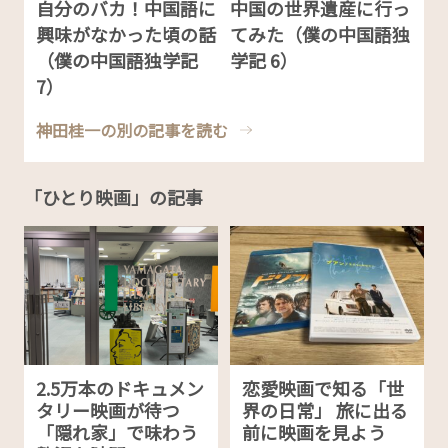
自分のバカ！中国語に
中国の世界遺産に行っ
興味がなかった頃の話
てみた（僕の中国語独
（僕の中国語独学記
学記 6）
7）
神田桂一の別の記事を読む
「ひとり映画」の記事
2.5万本のドキュメン
恋愛映画で知る「世
タリー映画が待つ
界の日常」 旅に出る
「隠れ家」で味わう
前に映画を見よう