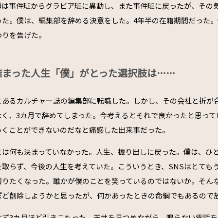
僕は事件班からグラビア班に異動し、また事件班に戻ったが、その
った。僕は、編集部を辞める決意をした。4年半の在籍期間だった
わりを告げた。
詰まった人生「僕」がとった選択肢は……
とあるカルチャー誌の編集部に転職した。しかし、その会社と折が
なく、3カ月で辞めてしまった。今考えるとそれで良かったと思って
いくことができないのだなと痛感した出来事だった。
とは何も決まっていなかった。人生、振り出しに戻った。僕は、ひ
を取らず、今後の人生を考えていた。こういうとき、SNSはとても
切りたくなった。誰かが僕のことを笑っているのではないか。そん
ぽど削除しようかと思ったが、何かあったときの命綱でもあるので
せず3カ月ほど引きこもった。天井を見つめながら、鳴らない電話