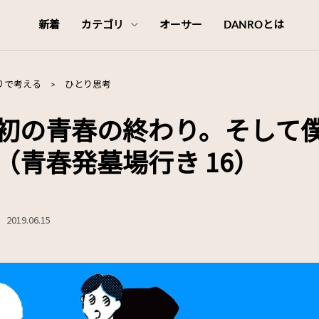
新着
カテゴリ
オーサー
DANROとは
りで考える
>
ひとり思考
初の青春の終わり。そして
（青春発墓場行き 16）
2019.06.15