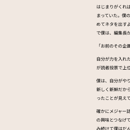
はじまりがくれ
まっていた。僕
めてネタを出す
で僕は、編集長
「お前のその企
自分が力を入れ
が読者投票で上
僕は、自分がや
新しく新鮮だか
ったことが見え
確かにメジャー
の興味とつなげ
み続けて僕はだ