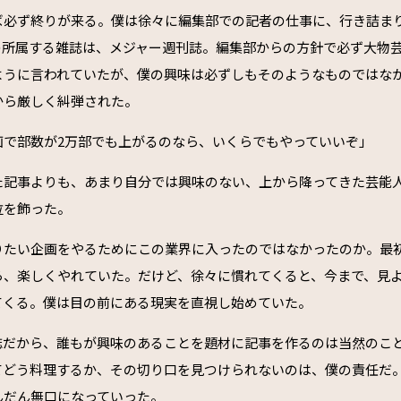
ば必ず終りが来る。僕は徐々に編集部での記者の仕事に、行き詰ま
の所属する雑誌は、メジャー週刊誌。編集部からの方針で必ず大物
ように言われていたが、僕の興味は必ずしもそのようなものではな
から厳しく糾弾された。
画で部数が2万部でも上がるのなら、いくらでもやっていいぞ」
た記事よりも、あまり自分では興味のない、上から降ってきた芸能
位を飾った。
りたい企画をやるためにこの業界に入ったのではなかったのか。最
ら、楽しくやれていた。だけど、徐々に慣れてくると、今まで、見
てくる。僕は目の前にある現実を直視し始めていた。
誌だから、誰もが興味のあることを題材に記事を作るのは当然のこ
てどう料理するか、その切り口を見つけられないのは、僕の責任だ
んだん無口になっていった。