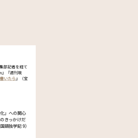
編集部記者を経て
om』『週刊現
書いたら
』（宝
化」への関心
のきっかけだ
国語独学記 9）