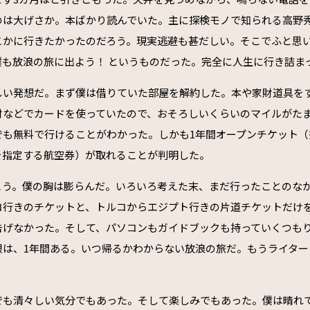
のは大げさか。本ばかり読んでいた。主に探検モノで知られる高野
こかに行きたかったのだろう。現実逃避も甚だしい。そこでふと思
僕も放浪の旅に出よう！ というものだった。完全に人生に行き詰ま
しい発想だ。まず僕は借りていた部屋を解約した。本や家財道具を
材などでカードを使っていたので、おそろしいくらいのマイルがた
でも無料で行けることがわかった。しかも1年間オープンチケット（
を指定する航空券）が取れることが判明した。
こう。僕の胸は膨らんだ。いろいろ考えた末、まだ行ったことのな
コ行きのチケットと、トルコからエジプト行きの片道チケットだけ
告げなかった。そして、パソコンもガイドブックも持っていくつも
限は、1年間ある。いつ帰るかわからない放浪の旅だ。もうライター
。
でも清々しい気分でもあった。そして楽しみでもあった。僕は晴れ