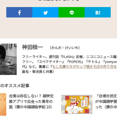
神田桂一
（かんだ・けいいち）
フリーライター。週刊誌『FLASH』記者、ニコニコニュース
フリー。『スペクテイター』『POPEYE』『ケトル』『yomy
代』など。著書に『
もし文豪たちがカップ焼きそばの作り方を
島社・菊池良と共著）
のオススメ記事
台湾は存在しない？ 語学交
「台湾対抗文
換アプリで出会った青年の
が中国語学習
話（僕の中国語独学記 10）
った（僕の中