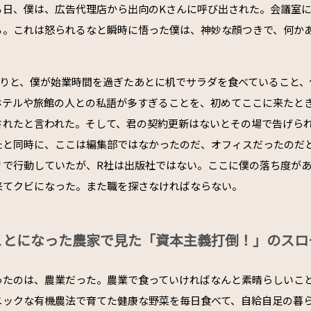
る日、僕は、広告代理店から出向のKさんに呼び出された。会議室に
る。これは怒られるなと瞬時に悟った僕は、神妙な顔つきで、何か
くりと、僕が始業時間を過ぎたあとに机でサラダを食べていること、
ホテルや旅館の人との私語が多すぎることを、初めてここに来たと
されたと言われた。そして、君の契約更新はないとその場で告げら
たと同時に、ここは編集部ではなかったのだ、オフィスだったのだ
リで行動していたが、R社は出版社ではない。ここに僕の落ち度が
来てクビになった。また職を探さなければならない。
ことになった農家で見た「資本主義打倒！」のスロ
ったのは、農業だった。農業で食っていければなんと素晴らしいこ
ニックな有機農法で育てた健康な野菜を毎日食べて、自給自足の暮