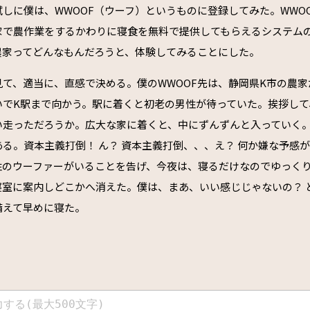
しに僕は、WWOOF（ウーフ）というものに登録してみた。WWO
家で農作業をするかわりに寝食を無料で提供してもらえるシステム
農家ってどんなもんだろうと、体験してみることにした。
て、適当に、直感で決める。僕のWWOOF先は、静岡県K市の農
いでK駅まで向かう。駅に着くと初老の男性が待っていた。挨拶して
らい走っただろうか。広大な家に着くと、中にずんずんと入っていく
る。資本主義打倒！ ん？ 資本主義打倒、、、え？ 何か嫌な予感
性のウーファーがいることを告げ、今夜は、寝るだけなのでゆっく
寝室に案内しどこかへ消えた。僕は、まあ、いい感じじゃないの？ 
備えて早めに寝た。