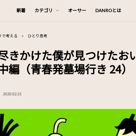
新着
カテゴリ
オーサー
DANROとは
りで考える
>
ひとり思考
尽きかけた僕が見つけたお
中編（青春発墓場行き 24）
2020.02.15