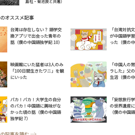
島社・菊池良と共著）
のオススメ記事
台湾は存在しない？ 語学交
「台湾対抗文
換アプリで出会った青年の
が中国語学習
話（僕の中国語独学記 10）
った（僕の中
映画館にいた猛者は3人のみ
「中国人の常
「100日間生きたワニ」を観
ラした」父の
にいった
生活（僕の中
バカ！バカ！大学生の自分
「妄想旅行学
のバカ！中国語に興味がな
の世界遺産に
かった頃の話（僕の中国語
（僕の中国語
独学記 7）
の記事を読む