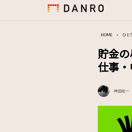
HOME
>
ひと
貯金の
仕事・
神田桂一