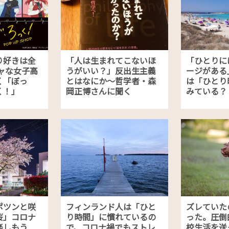
り好きは全
「人は生まれてこないほ
「ひとりに
ャな女子高
うがいい？」反出生主義
ージがある
く「ぼっ
とはなにか〜哲学者・森
は「ひとり
く！」
岡正博さんに聞く
みている？
ポツンと咲
フィンランド人は「ひと
ズレていた
桜」コロナ
り時間」に慣れているの
った。圧倒
楽しもう
で、コロナ禍でもストレ
校生活を送