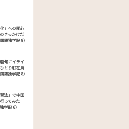
化」への関心
のきっかけだ
国語独学記 9）
套句にイライ
ひとり駐在員
国語独学記 8）
習法」で中国
行ってみた
独学記 6）