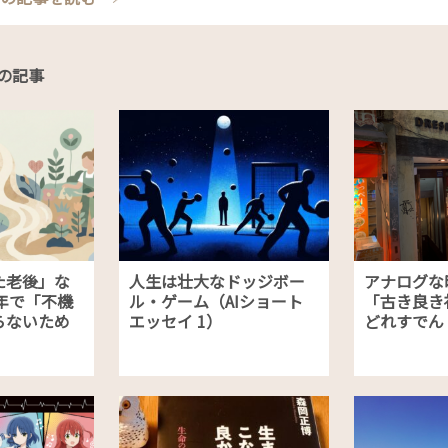
の記事
た老後」な
人生は壮大なドッジボー
アナログな
年で「不機
ル・ゲーム（AIショート
「古き良き
らないため
エッセイ 1）
どれすでん