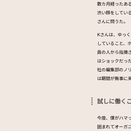
数カ月経ったあ
渋い顔をしてい
さんに問うた。
Kさんは、ゆっ
していること、
員の人から指摘
はショックだっ
社の編集部のノ
は期間が無事に
試しに働く
今度、僕がハマ
囲まれてオーガ