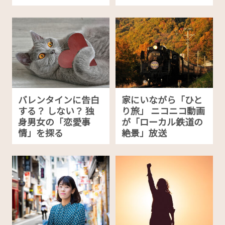
バレンタインに告白
家にいながら「ひと
する？ しない？ 独
り旅」 ニコニコ動画
身男女の「恋愛事
が「ローカル鉄道の
情」を探る
絶景」放送