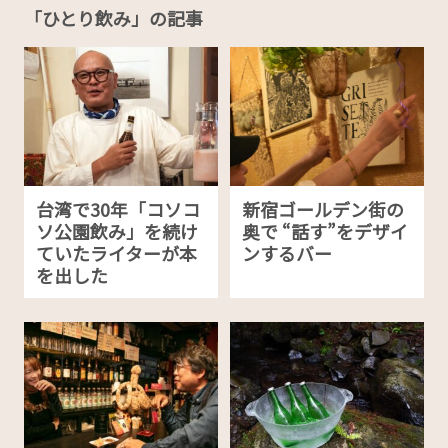
「ひとり飲み」の記事
台湾で30年「コソコ
新宿ゴールデン街の
ソ公園飲み」を続け
奥で “話す”をデザイ
ていたライターが本
ンするバー
を出した