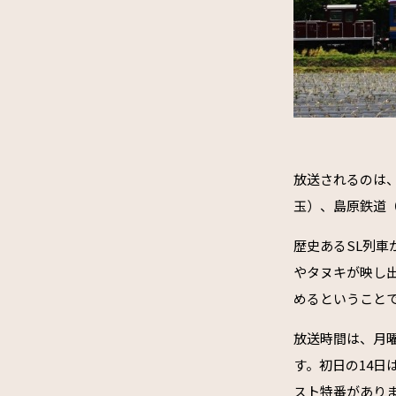
放送されるのは
玉）、島原鉄道
歴史あるSL列
やタヌキが映し
めるということ
放送時間は、月曜
す。初日の14日
スト特番があり