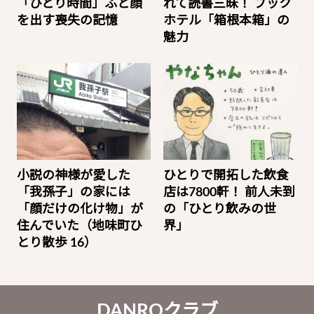
「ひとり時間」ふと顔
れて読書三昧！ ブック
を出す喪失の記憶
ホテル「箱根本箱」の
魅力
小説の神様が愛した
ひとりで開拓した飲食
「我孫子」の家には
店は7800軒！ 前人未到
「顔だけの化け物」が
の「ひとり飲みの世
住んでいた（地味町ひ
界」
とり散歩 16）
DANROクラブ