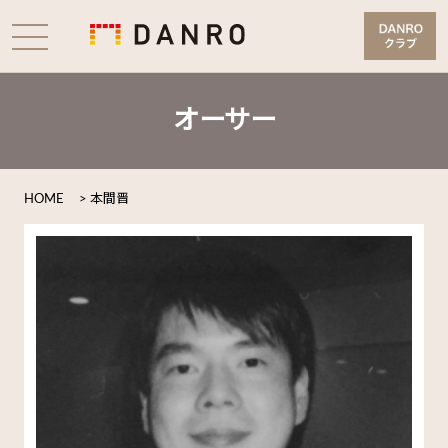
オーサー
HOME
>
本間晋