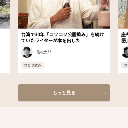
が
台湾で30年「コソコソ公園飲み」を続け
座
ていたライターが本を出した
語
亀松太郎
ひとり飲み
ひ
もっと見る