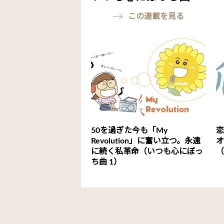
この連載を見る
50を過ぎた今も「My
恋
Revolution」に奮い立つ。永遠
オ
に続く私革命（いつも心にぼっ
（
ち曲 1）