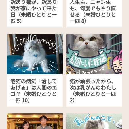
訳あり猫が、訳あり
人生も、ニャン生
我が家にやって来た
も、何度でもやり直
日（未婚ひとりと一
せる（未婚ひとりと
匹 5）
一匹 8）
老猫の病気「治して
猫が頑張ったから、
あげる」は人間のエ
次は乳がんのわたし
ゴ？（未婚ひとりと
（未婚ひとりと一匹
一匹 10）
2）