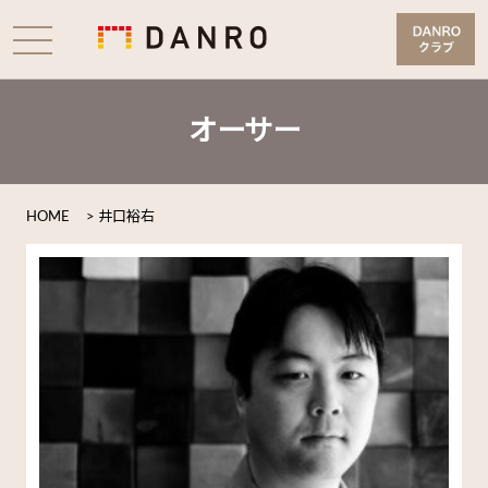
オーサー
HOME
>
井口裕右