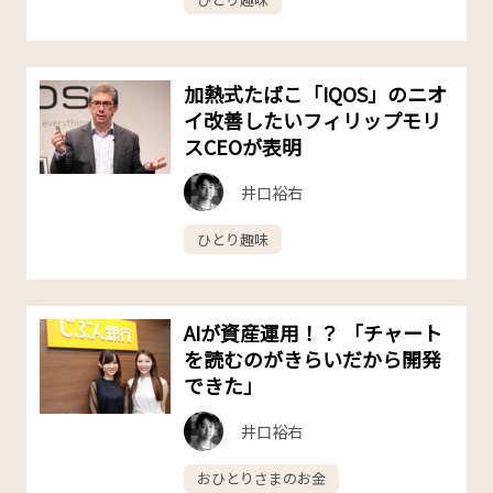
加熱式たばこ「IQOS」のニオ
イ改善したい――フィリップモリ
スCEOが表明
井口裕右
ひとり趣味
AIが資産運用！？ 「チャート
を読むのがきらいだから開発
できた」
井口裕右
おひとりさまのお金