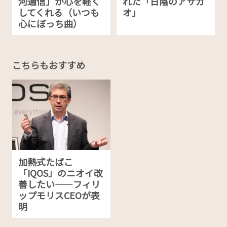
河通信」が心を軽く
れた「日陰のアサガ
してくれる（いつも
オ」
心にぼっち曲）
こちらもおすすめ
加熱式たばこ
「IQOS」のニオイ改
善したい――フィリ
ップモリスCEOが表
明