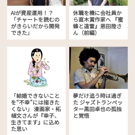
AIが資産運用！？
休職を機に会社員か
「チャートを読むの
ら直木賞作家へ 『蜜
がきらいだから開発
蜂と遠雷』恩田陸さ
できた」
ん（前編）
「結婚できないこと
夢だけ追う時は過ぎ
を“不幸”には描きた
た ジャズトランぺッ
くない」 漫画家・柘
ター黒田卓也の孤独
植文さんが『幸子、
と覚悟
生きてます』に込め
た思い