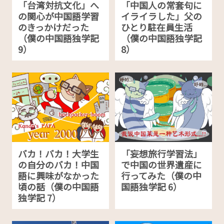
「台湾対抗文化」へ
「中国人の常套句に
の関心が中国語学習
イライラした」父の
のきっかけだった
ひとり駐在員生活
（僕の中国語独学記
（僕の中国語独学記
9）
8）
バカ！バカ！大学生
「妄想旅行学習法」
の自分のバカ！中国
で中国の世界遺産に
語に興味がなかった
行ってみた（僕の中
頃の話（僕の中国語
国語独学記 6）
独学記 7）