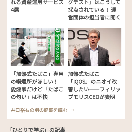
れる資産運用サービス
グテスト」はこうして
4選
採点されている！ 運
営団体の担当者に聞く
「加熱式たばこ」専用
加熱式たばこ
の喫煙所がほしい！
「IQOS」のニオイ改
愛煙家だけど「たばこ
善したい――フィリッ
の匂い」は不快
プモリスCEOが表明
井口裕右の別の記事を読む
「ひとりで学ぶ」の記事