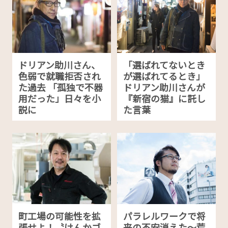
ドリアン助川さん、
「選ばれてないとき
色弱で就職拒否され
が選ばれてるとき」
た過去 「孤独で不器
ドリアン助川さんが
用だった」日々を小
『新宿の猫』に託し
説に
た言葉
町工場の可能性を拡
パラレルワークで将
張せよ！〝けんかゴ
来の不安消えた〜荒