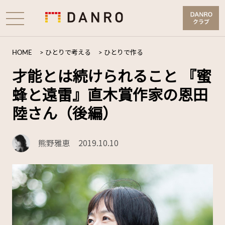
HOME
>
ひとりで考える
>
ひとりで作る
才能とは続けられること 『蜜
蜂と遠雷』直木賞作家の恩田
陸さん（後編）
熊野雅恵
2019.10.10