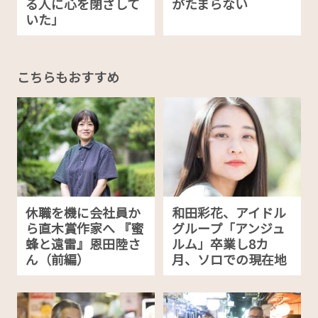
る人に心を閉ざして
がたまらない
いた」
こちらもおすすめ
休職を機に会社員か
和田彩花、アイドル
ら直木賞作家へ 『蜜
グループ「アンジュ
蜂と遠雷』恩田陸さ
ルム」卒業し8カ
ん（前編）
月、ソロでの現在地