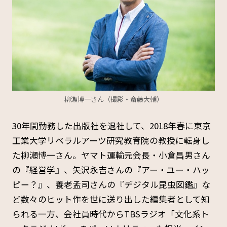
柳瀬博一さん（撮影・斎藤大輔）
30年間勤務した出版社を退社して、2018年春に東京
工業大学リベラルアーツ研究教育院の教授に転身し
た柳瀬博一さん。ヤマト運輸元会長・小倉昌男さん
の『経営学』、矢沢永吉さんの『アー・ユー・ハッ
ピー？』、養老孟司さんの『デジタル昆虫図鑑』な
ど数々のヒット作を世に送り出した編集者として知
られる一方、会社員時代からTBSラジオ「文化系ト