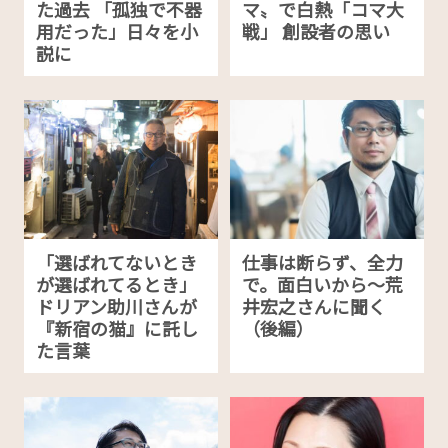
た過去 「孤独で不器
マ〟で白熱「コマ大
用だった」日々を小
戦」 創設者の思い
説に
「選ばれてないとき
仕事は断らず、全力
が選ばれてるとき」
で。面白いから〜荒
ドリアン助川さんが
井宏之さんに聞く
『新宿の猫』に託し
（後編）
た言葉