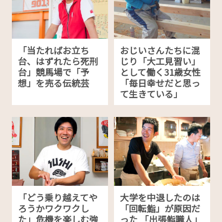
「当たればお立ち
おじいさんたちに混
台、はずれたら死刑
じり「大工見習い」
台」競馬場で「予
として働く31歳女性
想」を売る伝統芸
「毎日幸せだと思っ
て生きている」
「どう乗り越えてや
大学を中退したのは
ろうかワクワクし
「回転鮨」が原因だ
た」危機を楽しむ強
った 「出張鮨職人」