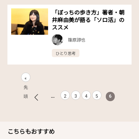
「ぼっちの歩き方」著者・朝
井麻由美が語る「ソロ活」の
ススメ
篠原諄也
ひとり思考
«
先
...
頭
2
3
4
5
6
こちらもおすすめ