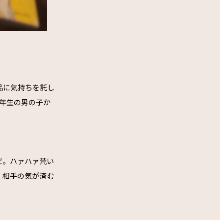
品に気持ちを託し
年生の男の子か
。
だ。ハァハァ荒い
、相手の気が済む