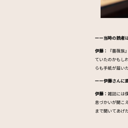
ーー当時の読者
伊藤：
『薔薇族
ていたのかもし
らも手紙が届い
ーー伊藤さんに
伊藤：
雑誌には
息づかいが聞こ
まで聞いてあげ