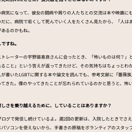
の病気になって、彼女の闘病や周りの人たちとの交流は本や映画に
いだに、病院で若くして死んでいく人をたくさん見たから、「人は
があるのかもね。
しですね。
ストレーターの宇野亜喜良さんに会ったとき、「怖いものは何？」
れること」という答えが返ってきたけど、その気持ちはちょっとわ
が書いたLGBTに関する本や論文を読んでも、参考文献に『薔薇
ってきた。僕のやってきたことが忘れられているのかと思うと、怖
寂しさを乗り越えるために、していることはありますか？
くブログで発信し続けているよ。週2回の更新は、入院したときでさ
はパソコンを使えないから、手書きの原稿をボランティアのスタッ