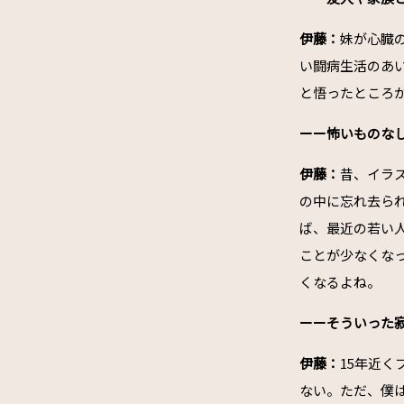
伊藤：
妹が心臓
い闘病生活のあ
と悟ったところ
ーー怖いものな
伊藤：
昔、イラ
の中に忘れ去ら
ば、最近の若い人
ことが少なくな
くなるよね。
ーーそういった
伊藤：
15年近
ない。ただ、僕