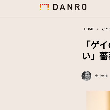
HOME
>
ひと
「ゲイ
い」薔
土井大輔