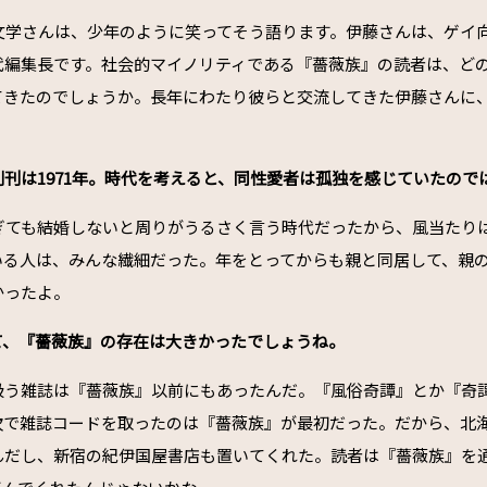
藤文学さんは、少年のように笑ってそう語ります。伊藤さんは、ゲイ
代編集長です。社会的マイノリティである『薔薇族』の読者は、ど
てきたのでしょうか。長年にわたり彼らと交流してきた伊藤さんに
刊は1971年。時代を考えると、同性愛者は孤独を感じていたので
過ぎても結婚しないと周りがうるさく言う時代だったから、風当たり
いる人は、みんな繊細だった。年をとってからも親と同居して、親
かったよ。
て、『薔薇族』の存在は大きかったでしょうね。
扱う雑誌は『薔薇族』以前にもあったんだ。『風俗奇譚』とか『奇
次で雑誌コードを取ったのは『薔薇族』が最初だった。だから、北
んだし、新宿の紀伊国屋書店も置いてくれた。読者は『薔薇族』を