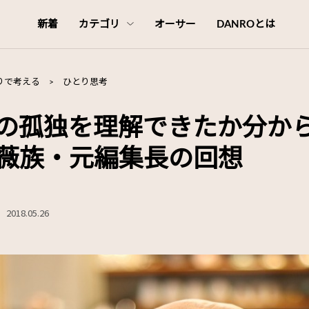
新着
カテゴリ
オーサー
DANROとは
りで考える
>
ひとり思考
の孤独を理解できたか分か
薇族・元編集長の回想
2018.05.26