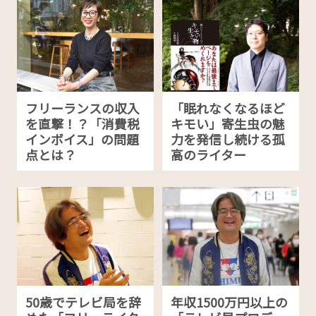
フリーランスの収入
「眠れなくなるほど
を直撃！？「消費税
キモい」寄生虫の魅
インボイス」の問題
力を発信し続ける孤
点とは？
高のライター
50歳でテレビ局を辞
年収1500万円以上の