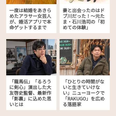
一度は結婚をあきら
妻と出会ったのはド
めたアラサー女芸人
ブ川だった！～元た
が、婚活アプリで本
ま・石川浩司の「初
命ゲットするまで
めての体験」
「龍馬伝」「るろう
「ひとりの時間がな
に剣心」演出した大
いと生きていけな
友啓史監督、最新作
い」ニューヨークで
「影裏」に込めた思
「RAKUGO」を広め
いとは
る落語家