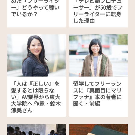
めた「フリーライタ
「テレビ局プロデュ
ー」どうやって稼い
ーサー」が50歳でフ
でいるか？
リーライターに転身
した理由
「人は『正しい』を
留学してフリーラン
愛するとは限らな
スに『真面目にマリ
い」AV業界から東大
ファナ』本の著者に
大学院へ 作家・鈴木
聞く・前編
涼美さん