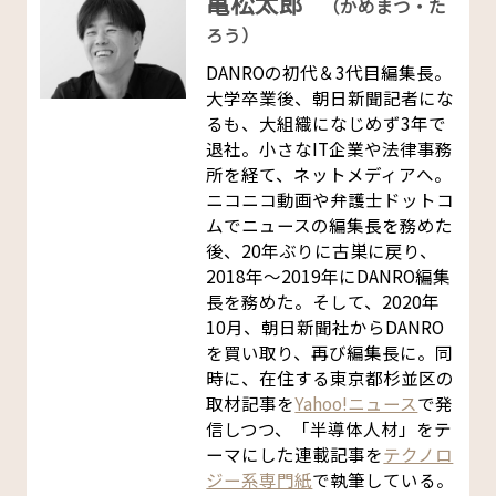
亀松太郎
（かめまつ・た
ろう）
DANROの初代＆3代目編集長。
大学卒業後、朝日新聞記者にな
るも、大組織になじめず3年で
退社。小さなIT企業や法律事務
所を経て、ネットメディアへ。
ニコニコ動画や弁護士ドットコ
ムでニュースの編集長を務めた
後、20年ぶりに古巣に戻り、
2018年〜2019年にDANRO編集
長を務めた。そして、2020年
10月、朝日新聞社からDANRO
を買い取り、再び編集長に。同
時に、在住する東京都杉並区の
取材記事を
Yahoo!ニュース
で発
信しつつ、「半導体人材」をテ
ーマにした連載記事を
テクノロ
ジー系専門紙
で執筆している。