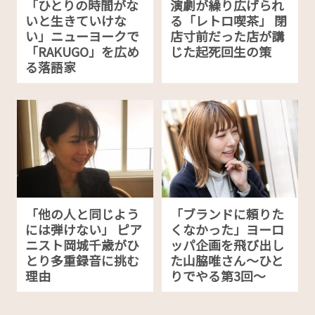
「ひとりの時間がな
演劇が繰り広げられ
いと生きていけな
る「レトロ喫茶」 閉
い」ニューヨークで
店寸前だった店が講
「RAKUGO」を広め
じた起死回生の策
る落語家
「他の人と同じよう
「ブランドに頼りた
には弾けない」 ピア
くなかった」ヨーロ
ニスト岡城千歳がひ
ッパ企画を飛び出し
とり多重録音に挑む
た山脇唯さん〜ひと
理由
りでやる第3回〜