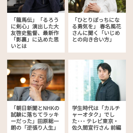
「龍馬伝」「るろう
「ひとりぼっちにな
に剣心」演出した大
る勇気を」 春名風花
友啓史監督、最新作
さんに聞く「いじめ
「影裏」に込めた思
との向き合い方」
いとは
「朝日新聞とNHKの
学生時代は「カルチ
試験に落ちてラッキ
ャーオタク」でし
ーだった」田原総一
た･･･ テレビ東京・
朗の「逆張り人生」
佐久間宣行さん 前編