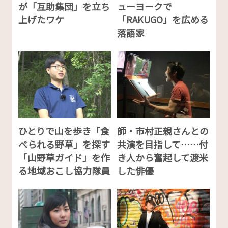
が「互助集団」を立ち
ューヨークで
上げたワケ
「RAKUGO」を広める
落語家
ひとりで山を歩き「食
師・市村正親さんとの
べられる野草」を探す
共演を目指して……付
「山野草ガイド」を作
き人から奮起して渡米
る地域おこし協力隊員
した俳優