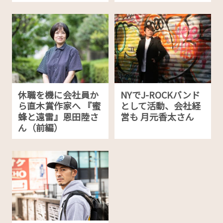
休職を機に会社員か
NYでJ-ROCKバンド
ら直木賞作家へ 『蜜
として活動、会社経
蜂と遠雷』恩田陸さ
営も 月元香太さん
ん（前編）