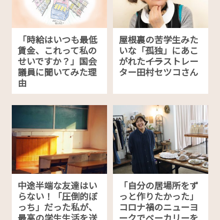
「時給はいつも最低
屋根裏の苦学生みた
賃金、これって私の
いな「孤独」にあこ
せいですか？」国会
がれた――イラストレー
議員に聞いてみた理
ター田村セツコさん
由
中途半端な友達はい
「自分の居場所をず
らない！「圧倒的ぼ
っと作りたかった」
っち」だった私が、
コロナ禍のニューヨ
最高の学生生活を送
ークでベーカリーを