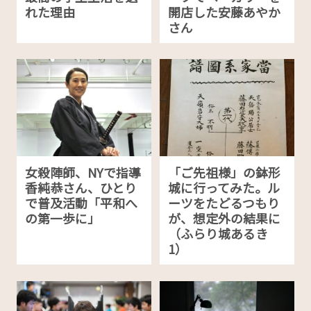
れた理由
開店した安藤あやか
さん
女殺陣師、NYで指導
「ご先祖様」の鉢形
香純恭さん、ひとり
城に行ってみた。ル
で普及活動「平和へ
ーツをたどるつもり
の第一歩に」
が、想定外の結果に
（ふらり城あるき
1）