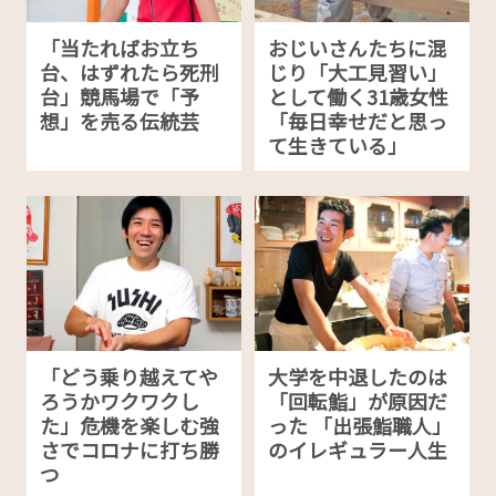
「当たればお立ち
おじいさんたちに混
台、はずれたら死刑
じり「大工見習い」
台」競馬場で「予
として働く31歳女性
想」を売る伝統芸
「毎日幸せだと思っ
て生きている」
「どう乗り越えてや
大学を中退したのは
ろうかワクワクし
「回転鮨」が原因だ
た」危機を楽しむ強
った 「出張鮨職人」
さでコロナに打ち勝
のイレギュラー人生
つ