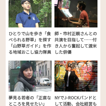
ひとりで山を歩き「食
師・市村正親さんとの
べられる野草」を探す
共演を目指して……付
「山野草ガイド」を作
き人から奮起して渡米
る地域おこし協力隊員
した俳優
夢見る若者の「正直な
NYでJ-ROCKバンドと
ところを見せたい」
して活動、会社経営も