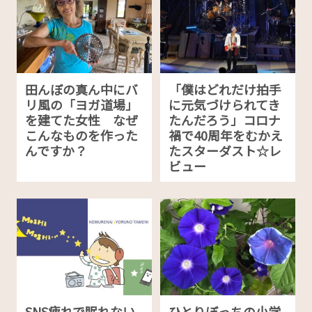
田んぼの真ん中にバ
「僕はどれだけ拍手
リ風の「ヨガ道場」
に元気づけられてき
を建てた女性 なぜ
たんだろう」コロナ
こんなものを作った
禍で40周年をむかえ
んですか？
たスターダスト☆レ
ビュー
SNS疲れで眠れない
ひとりぼっちの小学