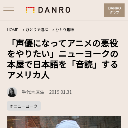
HOME
>
ひとりで遊ぶ
>
ひとり趣味
「声優になってアニメの悪役
をやりたい」ニューヨークの
本屋で日本語を「音読」する
アメリカ人
手代木麻生
2019.01.31
# ニューヨーク