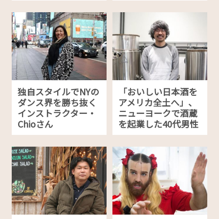
独自スタイルでNYの
「おいしい日本酒を
ダンス界を勝ち抜く
アメリカ全土へ」、
インストラクター・
ニューヨークで酒蔵
Chioさん
を起業した40代男性