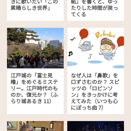
きに歌いたい「この
紙」を書くと、ゆっ
素晴らしき世界」
たりした時間が戻っ
てくる
江戸城の「富士見
なぜ人は「鼻歌」を
櫓」をめぐるミステ
口ずさむのか？ スピ
リー。江戸時代のも
ッツの「ロビンソ
のか、復元か？（ふ
ン」をきっかけに考
らり城あるき 11）
えてみた（いつも心
にぼっち曲 7）