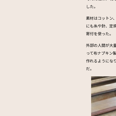
した。
素材はコットン
にも糸や針、定
寄付を使った。
外部の人間が大
って布ナプキン
作れるようにな
だ。