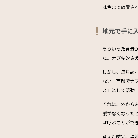
は今まで放置さ
地元で手に
そういった背景
た。ナプキンさ
しかし、毎月訪
ない。首都でナ
ス」として活動
それに、外から
援がなくなった
は呼ぶことがで
考えた結果、現