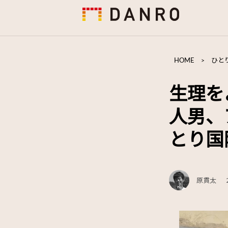
HOME
>
ひと
生理を
人男、
とり国
原貫太