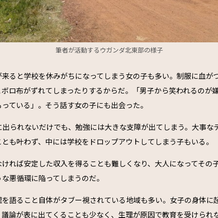
筆者が活動するウガンダ北東部の様子
が来ると学校を休みがちになってしまう女の子も多い。制服に血が
とボロ布がずれてしまったりするからだ。「男子から笑われるのが
もっている」。そう話す女の子にも出会った。
業に出られないだけでも、勉強には大きな支障が出てしまう。大事な
ことも叶わず、中には学校をドロップアウトしてしまう子もいる。
なければ安定した収入を得ることも難しくなり、大人になってその
うな悪循環に陥ってしまうのだ。
理を語ること自体がタブー視されている地域も多い。女子の身体に
、議論が表に出てくることも少なく、生理が原因で教育を受けられ