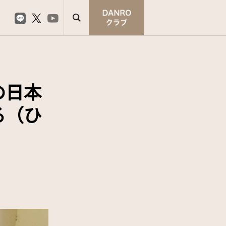
の日本
る（ひ