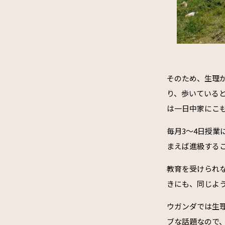
そのため、生理
り、歩いている
は一日中家にこ
毎月3～4日授
まえば進級する
教育を受けられ
きにも、同じよ
ウガンダでは生
ブな話題なので