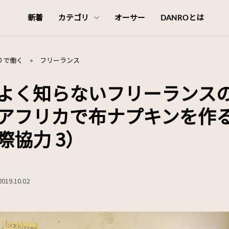
新着
カテゴリ
オーサー
DANROとは
りで働く
>
フリーランス
よく知らないフリーランス
アフリカで布ナプキンを作
際協力 3）
2019.10.02