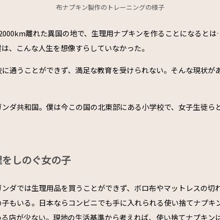
布ナプキン製作のトレーニングの様子
2000km離れた異国の地で、生理用ナプキンを作ることになるとは
僕は、こんな人生を想像すらしていなかった。
校に通うことができず、満足な教育を受けられない。そんな現状が
ガンダ共和国。僕は今この国の北東部にある小学校で、女子生徒ら
。
理をしのぐ女の子
ガンダでは生理用品を買うことができず、ボロ布やマットレスの切
の子もいる。日本ならコンビニでも手に入れられる使い捨てナプキ
いる店が少ない。現地の生活基準から考えれば、使い捨てナプキン