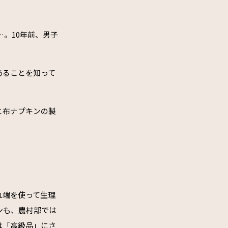
…。10年前、男子
あることを知って
と布ナプキンの製
れ端を使って生理
ンも、農村部では
は「高級品」にさ