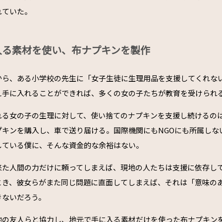
れていた。
入る素材を使い、布ナプキンを製作
から、ある小学校の先生に「女子生徒に生理用品を支援してくれな
え手に入れることができれば、多くの女の子たちが教育を受けられ
れる女の子の生理に対して、使い捨てのナプキンを支援し続けるの
プキンを購入し、車で送り届ける。国際機関にもNGOにも所属しな
している僕に、そんな資金的な余裕はない。
来た人間の力だけに頼ってしまえば、現地の人たちは支援に依存し
とき、彼女らがまた同じ問題に直面してしまえば、それは「意味の
きないだろう。
地の友人らと協力し、地元で手に入る素材だけを使った布ナプキン