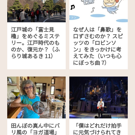
江戸城の「富士見
なぜ人は「鼻歌」を
櫓」をめぐるミステ
口ずさむのか？ スピ
リー。江戸時代のも
ッツの「ロビンソ
のか、復元か？（ふ
ン」をきっかけに考
らり城あるき 11）
えてみた（いつも心
にぼっち曲 7）
田んぼの真ん中にバ
「僕はどれだけ拍手
リ風の「ヨガ道場」
に元気づけられてき