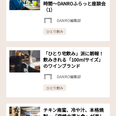
時間〜DANROふらっと座談会
（1）
DANRO編集部
ひとり飲み
「ひとり宅飲み」派に朗報！
飲みきれる「100mlサイズ」
のワインブランド
DANRO編集部
ひとり飲み
チキン南蛮、冷や汁、本格焼
酎…「宮崎の酒と食」が楽し