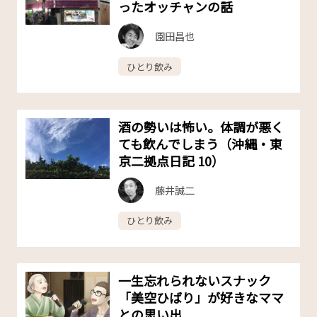
ったオッチャンの話
園田昌也
ひとり飲み
酒の勢いは怖い。体調が悪く
ても飲んでしまう（沖縄・東
京二拠点日記 10）
藤井誠二
ひとり飲み
一生忘れられないスナック
「美空ひばり」が好きなママ
との思い出