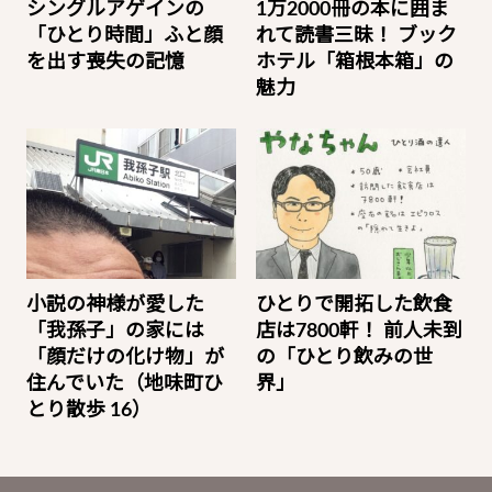
シングルアゲインの
1万2000冊の本に囲ま
「ひとり時間」ふと顔
れて読書三昧！ ブック
を出す喪失の記憶
ホテル「箱根本箱」の
魅力
小説の神様が愛した
ひとりで開拓した飲食
「我孫子」の家には
店は7800軒！ 前人未到
「顔だけの化け物」が
の「ひとり飲みの世
住んでいた（地味町ひ
界」
とり散歩 16）