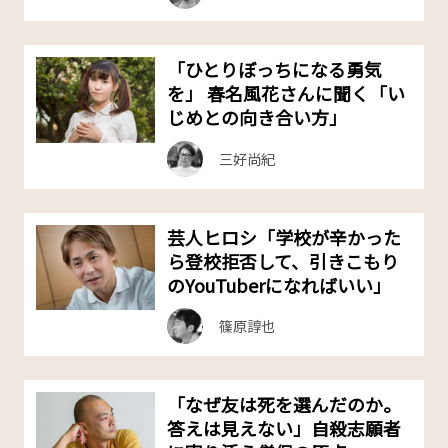
「ひとりぼっちになる勇気
を」 春名風花さんに聞く「い
じめとの向き合い方」
三好尚紀
芸人ヒロシ「学校が辛かった
ら登校拒否して、引きこもり
のYouTuberになればいい」
篠原諄也
「なぜ友は死を選んだのか。
答えは見えない」自殺志願者