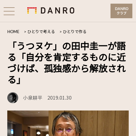
HOME
>
ひとりで考える
>
ひとりで作る
「うつヌケ」の田中圭一が語
る「自分を肯定するものに近
づけば、孤独感から解放され
る」
小泉耕平
2019.01.30