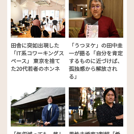
田舎に突如出現した
「うつヌケ」の田中圭
「IT系コワーキングス
一が語る「自分を肯定
ペース」 東京を捨て
するものに近づけば、
た20代若者のホンネ
孤独感から解放され
る」
「年収減っても、貧し
男性未婚率3割超「希