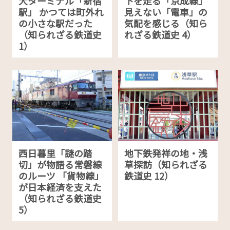
大ターミナル「新宿
下を走る「京成線」
駅」 かつては町外れ
見えない「電車」の
の小さな駅だった
気配を感じる（知ら
（知られざる鉄道史
れざる鉄道史 4）
1）
西日暮里「謎の踏
地下鉄発祥の地・浅
切」が物語る常磐線
草探訪（知られざる
のルーツ 「貨物線」
鉄道史 12）
が日本経済を支えた
（知られざる鉄道史
5）