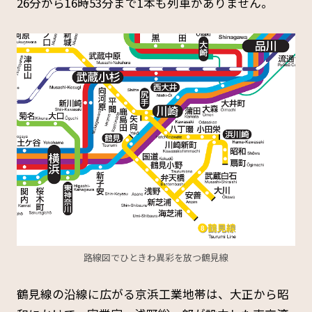
26分から16時53分まで1本も列車がありません。
路線図でひときわ異彩を放つ鶴見線
鶴見線の沿線に広がる京浜工業地帯は、大正から昭