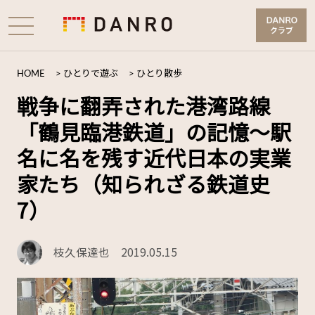
HOME
>
ひとりで遊ぶ
>
ひとり散歩
戦争に翻弄された港湾路線
「鶴見臨港鉄道」の記憶～駅
名に名を残す近代日本の実業
家たち（知られざる鉄道史
7）
枝久保達也
2019.05.15