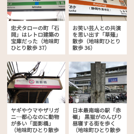
忠犬タローの町「石
お笑い芸人との共演
岡」はレトロ建築の
を思い出す「草薙」
宝庫だった（地味町
散歩（地味町ひとり
ひとり散歩 37）
散歩 36）
ヤギやウマやザリガ
日本最南端の駅「赤
ニ…都心なのに動物
嶺」 黒猫がのんびり
が多い「面影橋」
昼寝する街を歩く
（地味町ひとり散歩
（地味町ひとり散歩