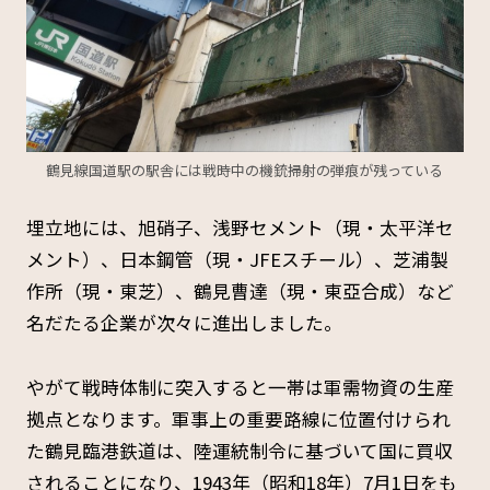
鶴見線国道駅の駅舎には戦時中の機銃掃射の弾痕が残っている
埋立地には、旭硝子、浅野セメント（現・太平洋セ
メント）、日本鋼管（現・JFEスチール）、芝浦製
作所（現・東芝）、鶴見曹達（現・東亞合成）など
名だたる企業が次々に進出しました。
やがて戦時体制に突入すると一帯は軍需物資の生産
拠点となります。軍事上の重要路線に位置付けられ
た鶴見臨港鉄道は、陸運統制令に基づいて国に買収
されることになり、1943年（昭和18年）7月1日をも