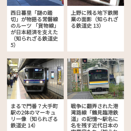
西日暮里「謎の踏
上野に残る地下鉄開
切」が物語る常磐線
業の面影（知られざ
のルーツ 「貨物線」
る鉄道史 13）
が日本経済を支えた
（知られざる鉄道史
5）
まるで門番？大手町
戦争に翻弄された港
駅の2体のマーキュ
湾路線「鶴見臨港鉄
リー像（知られざる
道」の記憶～駅名に
鉄道史 14）
名を残す近代日本の