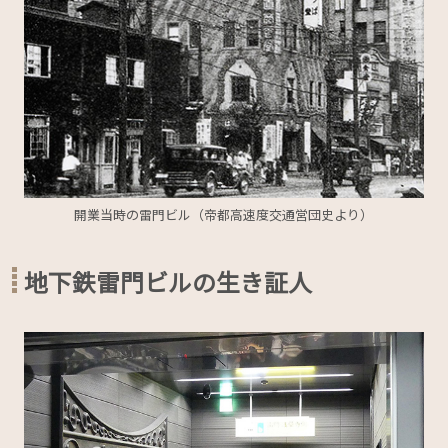
開業当時の雷門ビル（帝都高速度交通営団史より）
地下鉄雷門ビルの生き証人