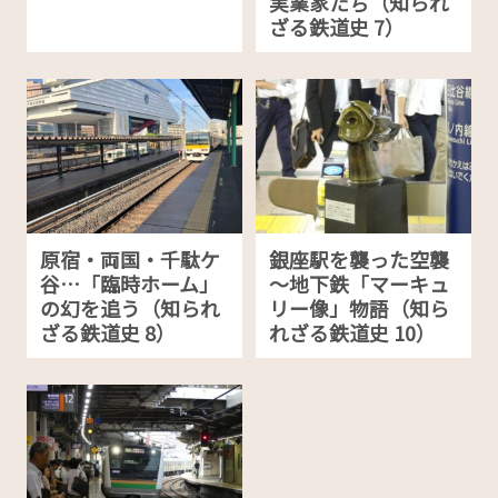
実業家たち（知られ
ざる鉄道史 7）
原宿・両国・千駄ケ
銀座駅を襲った空襲
谷…「臨時ホーム」
～地下鉄「マーキュ
の幻を追う（知られ
リー像」物語（知ら
ざる鉄道史 8）
れざる鉄道史 10）