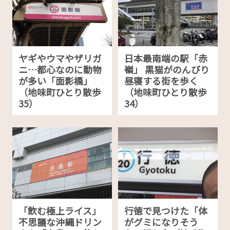
ヤギやウマやザリガ
日本最南端の駅「赤
ニ…都心なのに動物
嶺」 黒猫がのんびり
が多い「面影橋」
昼寝する街を歩く
（地味町ひとり散歩
（地味町ひとり散歩
35）
34）
「飲む極上ライス」
行徳で見つけた「体
不思議な沖縄ドリン
がグミになりそう