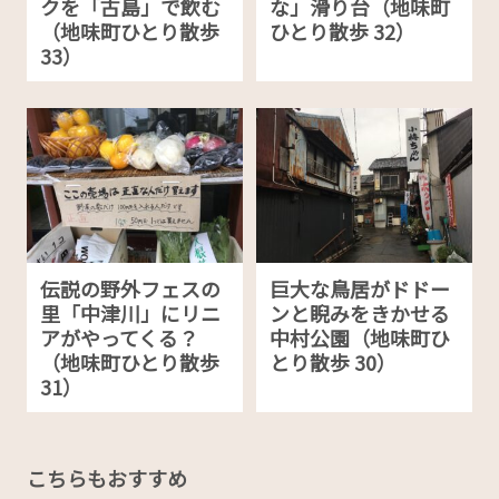
クを「古島」で飲む
な」滑り台（地味町
（地味町ひとり散歩
ひとり散歩 32）
33）
伝説の野外フェスの
巨大な鳥居がドドー
里「中津川」にリニ
ンと睨みをきかせる
アがやってくる？
中村公園（地味町ひ
（地味町ひとり散歩
とり散歩 30）
31）
こちらもおすすめ