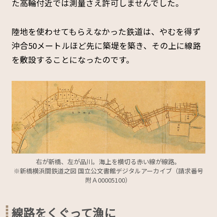
た高輪付近では測量さえ許可しませんでした。
陸地を使わせてもらえなかった鉄道は、やむを得ず
沖合50メートルほど先に築堤を築き、その上に線路
を敷設することになったのです。
右が新橋、左が品川。海上を横切る赤い線が線路。
※新橋横浜間鉄道之図 国立公文書館デジタルアーカイブ（請求番号
附Ａ00005100）
線路をくぐって漁に