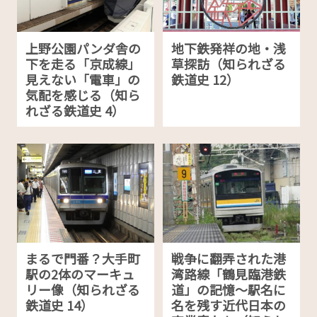
上野公園パンダ舎の
地下鉄発祥の地・浅
下を走る「京成線」
草探訪（知られざる
見えない「電車」の
鉄道史 12）
気配を感じる（知ら
れざる鉄道史 4）
まるで門番？大手町
戦争に翻弄された港
駅の2体のマーキュ
湾路線「鶴見臨港鉄
リー像（知られざる
道」の記憶～駅名に
鉄道史 14）
名を残す近代日本の