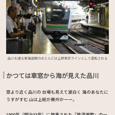
品川を通る東海道線のほとんどは上野東京ラインとして運転される
かつては車窓から海が見えた品川
窓より近く品川の 台場も見えて波白く 海のあなたに
うすがすむ 山は上総か房州かーー。
1900年（明治33年）に発表された「鉄道唱歌」の一