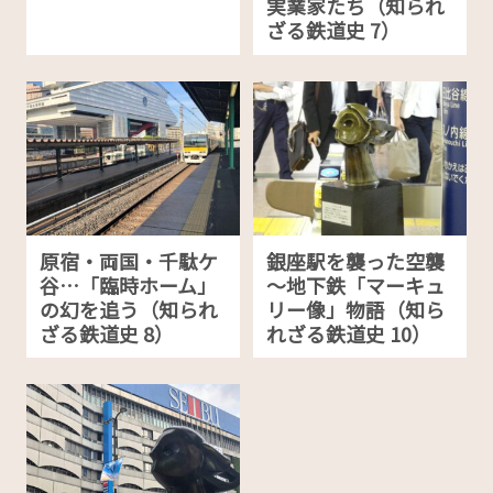
実業家たち（知られ
ざる鉄道史 7）
原宿・両国・千駄ケ
銀座駅を襲った空襲
谷…「臨時ホーム」
～地下鉄「マーキュ
の幻を追う（知られ
リー像」物語（知ら
ざる鉄道史 8）
れざる鉄道史 10）