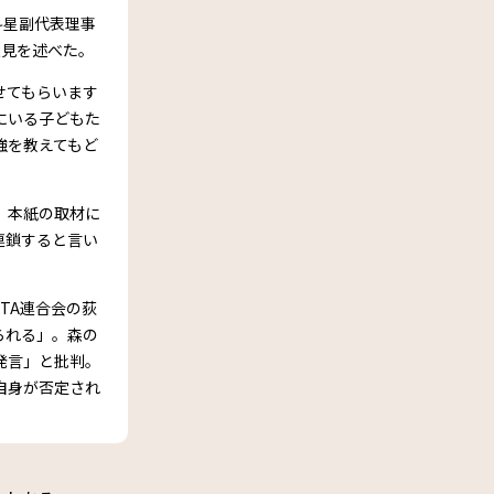
斗星副代表理事
意見を述べた。
せてもらいます
にいる子どもた
強を教えてもど
、本紙の取材に
連鎖すると言い
TA連合会の荻
られる」。森の
発言」と批判。
自身が否定され