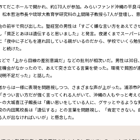
市てだこホールで開かれ、約170人が参加。みらいファンド沖縄の平良
、松本哲治市長や琉球大教育学研究科の上間陽子教授ら7人が登壇し、
会の前半で飛び出した。塾経営の男性は「すごく嫌な言い方をあえてさ
し「貧乏とあほは遺伝すると思いました」と発言。夜遅くまでスーパー
に「夜中に子どもを連れ回している親がいるのだから、学校でいくら勉
」と続けた。
Sなどで「上から目線の差別意識だ」などの批判が相次いだ。男性は30日
言機会がなかったので、あえて突き立てる言葉を使った。環境で貧困が
説明不足だった」と話した。
者からは一様に表現を問題視しつつ、さまざまな声が上がった。浦添市P
「きつい言い方だが強く言ってくれる人がいて、沖縄の人もやっと考え
ーの大城喜江子館長は「痛い思いをしている人に、グサッとやるような
校の内田篤校長は「遺伝する」との言葉を問題視し、「肯定できない。
る人が出なければいいが」と懸念した。