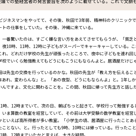
会議での塾経営者の発言要旨を次のように載せている。これで文脈
でビジネスマンをやってて、その後、秋田で3年弱、精神科のクリニック
ートの仕事をしていた。その後、沖縄に来ている。
、一番驚いたのは、すごく嫌な言い方をあえてさせてもらうが、「貧乏
。夜10時、11時、12時に子どもがスーパーでキャーキャーしている。
これ、どれだけ学校の先生が頑張ったところで、夜中に子どもを連れ回
学校でいくら勉強教えてもどうにもこうにもならんよと。居酒屋だけじ
田は先生の交換を行っているのかな。秋田の先生が「教え方を伝えるこ
はあれ、変わらんな」と。「あの夜型、どうにもならんよ」と。1年し
いんですよ、文化に関わることを。この間、秋田に帰って先生方と話し
11時、12時までいて、次の日、朝ぱちっと起きて、学校行って勉強する
、いま算数の教室を経営していて、その前は大学受験の数学教室を経営
かといえば高所得者が多い教室。「小学生の頃、居酒屋に行ったことあ
たことない、と。行ったとしても9時、10時には帰っている。行ったこ
11時、12時までいたかと言えば、大きな疑問。