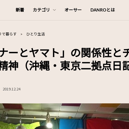
新着
カテゴリ
オーサー
DANROとは
りで暮らす
>
ひとり生活
ナーとヤマト」の関係性と
精神（沖縄・東京二拠点日記 
2019.12.24