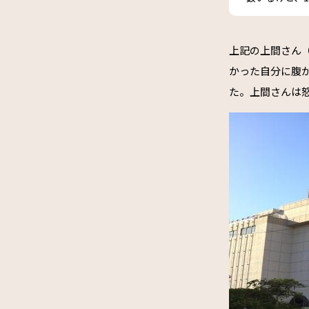
上記の上間さん
かった自分に腹
た。上間さんは