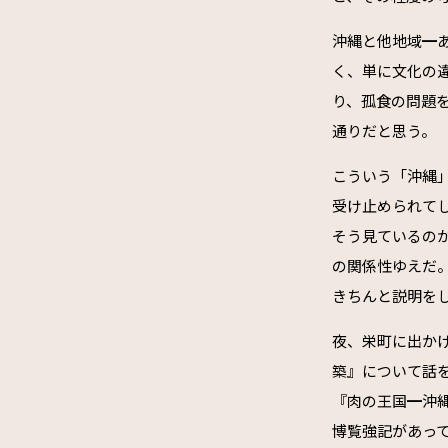
沖縄と他地域━
く、単に文化の
り、孤食の問題
通りだと思う。
こういう「沖縄
受け止められて
そう見ているの
の関係性ゆえだ
きちんと説明を
夜、栄町に出か
築』について話
『肉の王国━沖
博覧強記があっ