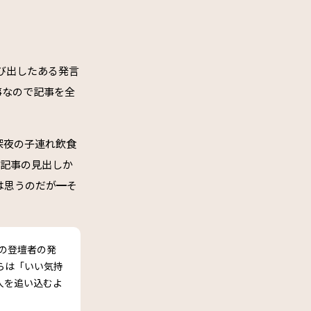
び出したある発言
事なので記事を全
深夜の子連れ飲食
う記事の見出しか
は思うのだが━そ
での登壇者の発
らは「いい気持
人を追い込むよ