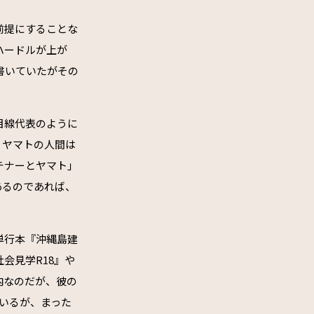
前提にすることな
ハードルが上が
書いていたがその
目線代表のように
、ヤマトの人間は
チナーとヤマト」
あるのであれば、
単行本『沖縄島建
会見学R18』や
内なのだが、彼の
いるが、まった