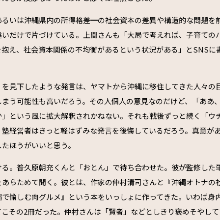
あるいは沖縄県内の所得格差━の社会資本の差異や構造的な問題を
違いだけで片づけている。上間さんも「大局で考えれば、子育ての
を抱え、社会資本関係の不均衡があるという状況がある」とSNSに
」を見下したような発言は、ヤマトから沖縄に移住してきた人々の
しまう可能性も高いだろう。その人個人の意見なのだけど、「ああ
か」という風に拡大解釈されかねない。それも戦後ずっと続く「ウ
。塾経営者はきっと軽はずみな発言を後悔しているだろう。真意が
したほうがいいと思う。
ける。普久原朝充くんと「おとん」で待ち合わせた。彼が監修した
をあらためて聞く。彼とは、作家の仲村清司さんと『沖縄オトナの社
縄で愉しむ肉グルメ』という本をいっしょに作ってきた。いわば身
てこその2冊だった。仲村さんは「賢者」などとしきり褒めそやして