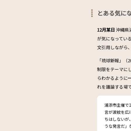
とある気に
12月某日
沖縄県
が気になってい
文引用しながら
「琉球新報」（2
制限をテーマにし
らわかるように
れを議論する場
浦添市主催で
言が波紋を広
ちはしないが
うな発言だ」