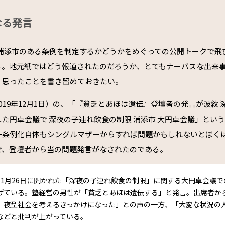
なる発言
浦添市のある条例を制定するかどうかをめぐっての公開トークで飛
る。地元紙ではどう報道されたのだろうか、とてもナーバスな出来
、思ったことを書き留めておきたい。
019年12月1日）の、「『貧乏とあほは遺伝』登壇者の発言が波紋 
た円卓会議で 深夜の子連れ飲食の制限 浦添市 大円卓会議」とい
━条例化自体もシングルマザーからすれば問題かもしれないとぼく
で、登壇者から当の問題発言がなされたのである。
11月26日に開かれた「深夜の子連れ飲食の制限」に関する大円卓会議
げている。塾経営の男性が「貧乏とあほは遺伝する」と発言。出席者か
、夜型社会を考えるきっかけになった」との声の一方、「大変な状況の
などと批判が上がっている。