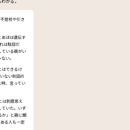
もわかる。
で不登校や引き
とあほは遺伝す
これは駄目だ
している親がい
ゃない。
とはできるけ
かいない秋田の
た時、言ってい
とは到底思え
していた。いず
るか」と親に聞
とある人も一定