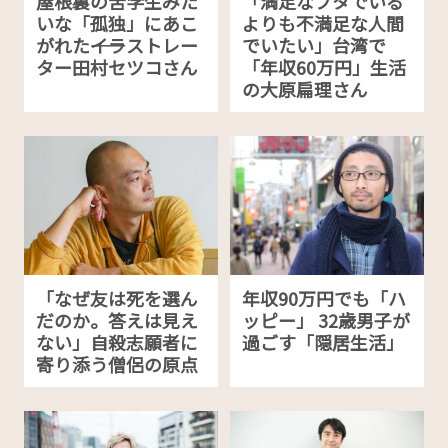
屋根裏の苦学生みた
「満足なブタでいる
いな「孤独」にあこ
よりも不満足な人間
がれた――イラストレー
でいたい」台湾で
ター田村セツコさん
「年収60万円」生活
の大原扁理さん
「なぜ友は死を選ん
年収90万円でも「ハ
だのか。答えは見え
ッピー」 32歳男子が
ない」自殺志願者に
過ごす「隠居生活」
寄り添う僧侶の原点