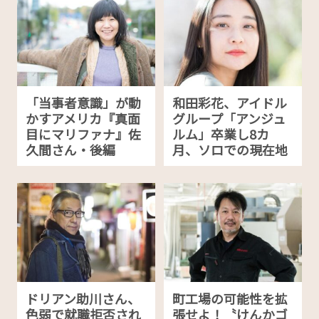
「当事者意識」が動
和田彩花、アイドル
かすアメリカ『真面
グループ「アンジュ
目にマリファナ』佐
ルム」卒業し8カ
久間さん・後編
月、ソロでの現在地
ドリアン助川さん、
町工場の可能性を拡
色弱で就職拒否され
張せよ！〝けんかゴ