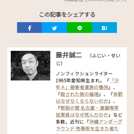
この記事をシェアする
藤井誠二
（ふじい・せい
じ）
ノンフィクションライター
1965年愛知県生まれ。『
「少
年Ａ」被害者遺族の慟哭
』、
『
殺された側の論理
』、『
体罰
はなぜなくならないのか
』、
『
黙秘の壁 名古屋・漫画喫茶
従業員はなぜ死んだのか
』など
多数。近刊に『
沖縄アンダーグ
ラウンド 売春街を生きた者た