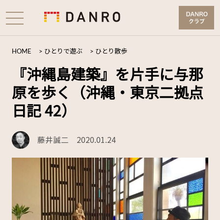
HOME
>
ひとりで遊ぶ
>
ひとり散歩
『沖縄島建築』を片手に与那
原を歩く（沖縄・東京二拠点
日記 42）
藤井誠二
2020.01.24