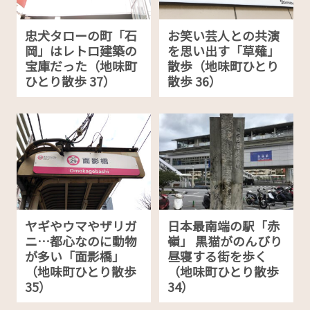
忠犬タローの町「石
お笑い芸人との共演
岡」はレトロ建築の
を思い出す「草薙」
宝庫だった（地味町
散歩（地味町ひとり
ひとり散歩 37）
散歩 36）
ヤギやウマやザリガ
日本最南端の駅「赤
ニ…都心なのに動物
嶺」 黒猫がのんびり
が多い「面影橋」
昼寝する街を歩く
（地味町ひとり散歩
（地味町ひとり散歩
35）
34）