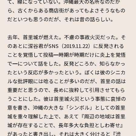
て、線になっていない。沖縄最大の名所なのだか
ら、古くからある商店街があってもよさそうなもの
だといつも思うのだが、それは昔の話らしい。
去年、首里城が燃えた。不慮の事故火災だった。そ
のあとに深谷君がSNS（2019.11.22）に反発される
ことを覚悟して投稿━時期が時期だけに炎上を覚悟
で━について話をした。反発どころか、知らなかっ
たという反応が多かったという。ぼくは彼のシニカ
ルな批評眼には唸ることが多いのだが、首里の話は
重要だと思うので、長めに抜粋して引用させてもら
うことにした。彼は首里城火災という事態に哀悼の
意を書き、沖縄の大きな「シンボル」としての首里
城を重々理解した上で、あえて『周辺の地域は首里
城が存在することで、長年多大な負担としわ寄せ』
があったと書き出し、それは大きく分けると『渋