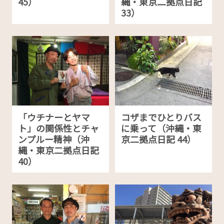
45）
縄・東京二拠点日記
33）
「ウチナーとヤマ
コザまでひとりバス
ト」の関係性とチャ
に乗って（沖縄・東
ンプルー精神（沖
京二拠点日記 44）
縄・東京二拠点日記
40）