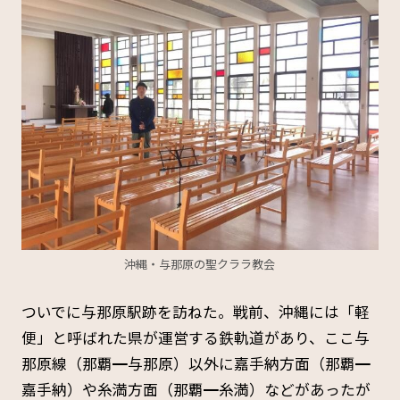
沖縄・与那原の聖クララ教会
ついでに与那原駅跡を訪ねた。戦前、沖縄には「軽
便」と呼ばれた県が運営する鉄軌道があり、ここ与
那原線（那覇━与那原）以外に嘉手納方面（那覇━
嘉手納）や糸満方面（那覇━糸満）などがあったが