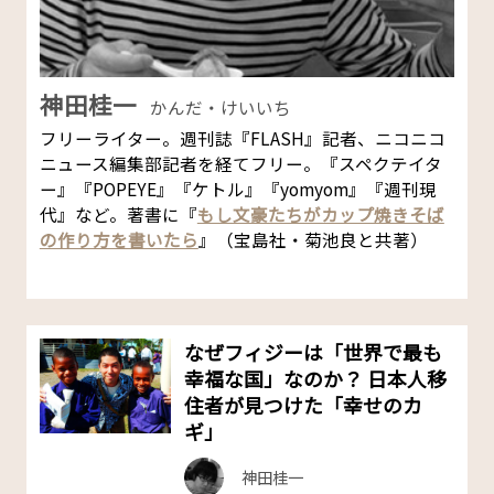
神田桂一
かんだ・けいいち
フリーライター。週刊誌『FLASH』記者、ニコニコ
ニュース編集部記者を経てフリー。『スペクテイタ
ー』『POPEYE』『ケトル』『yomyom』『週刊現
代』など。著書に『
もし文豪たちがカップ焼きそば
の作り方を書いたら
』（宝島社・菊池良と共著）
なぜフィジーは「世界で最も
幸福な国」なのか？ 日本人移
住者が見つけた「幸せのカ
ギ」
神田桂一