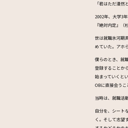
「君はただ漫然
2002年、大学
『絶対内定』（
世は就職氷河期
めていた。アホ
僕らのとき、就
登録することか
始まっていくと
OBに直接会う
当時は、就職活
自分を、シート
く。そして志望
するかどうかの