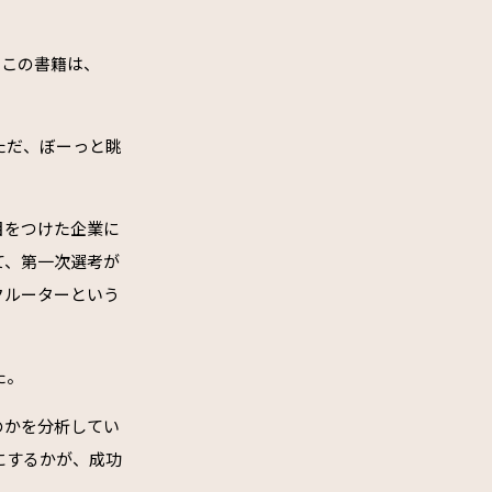
るこの書籍は、
ただ、ぼーっと眺
目をつけた企業に
て、第一次選考が
クルーターという
た。
のかを分析してい
にするかが、成功