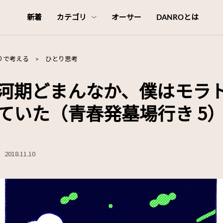
新着
カテゴリ
オーサー
DANROとは
りで考える
>
ひとり思考
河期どまんなか、僕はモラ
ていた（青春発墓場行き 5
2018.11.10