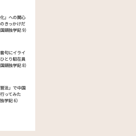
化」への関心
のきっかけだ
国語独学記 9）
套句にイライ
ひとり駐在員
国語独学記 8）
習法」で中国
行ってみた
独学記 6）