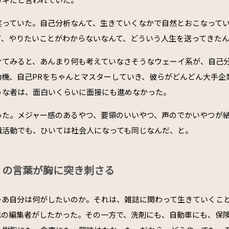
笑っていた。自己分析なんて、生きていくなかで自然とおこなって
て、やりたいことがわからないなんて、どういう人生を送ってきた
けてみると、あんまり何も考えていなさそうなウェーイ系が、自己
動機、自己PRをちゃんとマスターしていき、彼らがどんどん大手企
うな者は、面白いくらいに面接にも進めなかった。
った。メジャー感のあるやつ、要領のいいやつ、声のでかいやつが
職活動でも、ひいては社会人になっても同じなんだ、と。
」の言葉が胸に突き刺さる
ゃあ自分は何がしたいのか。それは、雑誌に関わって生きていくこ
誌の編集者がしたかった。その一方で、洗剤にも、自動車にも、保