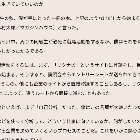
と生きていていいのか」
3年生の秋、僕が手にとった一冊の本。上記のような出だしから始ま
杉村太郎／マガジンハウス）と言った。
真っ只中。周りの同級生が必死に就職活動をするなか、僕はそれを
らしかったからである。
職活動をするには、まず、「リクナビ」というサイトに登録をし、
ら始まる。そうすると、説明会やらエントリーシートが送られてき
いうもの。他にも企業のサイトから直接登録することもあるし、リ
ことによって、違うルートから面接に進むこともあった。
動といえば、まず「自己分析」だった。僕はこの言葉が大嫌いだっ
などを使って分析して、どういう仕事に向いているか、何がしたい
する企業を決めていくというプロセスのことだ。これをいかに熱心
カギだと言われていた。