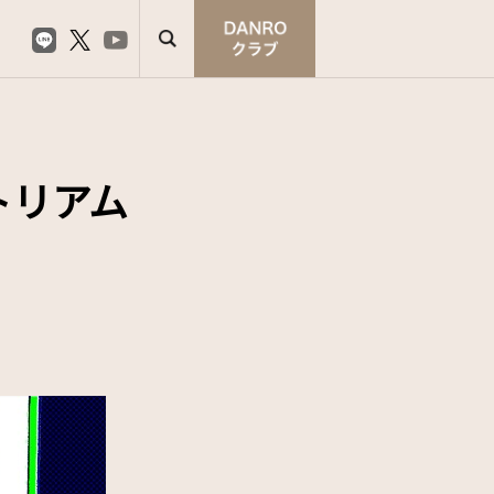
トリアム
）