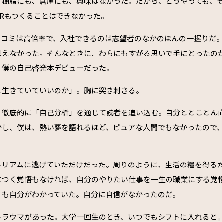
、樹脂にも、倉庫にも、興味はなかった。だから、どうやっても、
PRもつくることはできなかった。
スコミは高倍率で、入社できるのは志望者のなかのほんの一握りだ
思えなかった。そんなときに、わらにもすがる思いで手にとったの
。僕の自己啓発本デビューだった。
生きていていいのか――」。胸に突き刺さる。
く徹底的に「自己分析」を通じて読者を追い込む。自分ととことん
かし、僕は、熱い夢を語れるほど、ピュアな人間でもなかったので
トリアムに逃げていただけだった。周りのように、生活の糧を得る
につく覚悟もなければ、自分のやりたい仕事を一生の職業にする覚
りも自分がわかっていた。自分に自信がなかったのだ。
トラウマがあった。大学一回生のとき、いつでもシフトに入れると