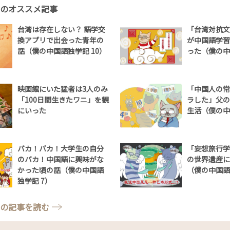
のオススメ記事
台湾は存在しない？ 語学交
「台湾対抗文
換アプリで出会った青年の
が中国語学習
話（僕の中国語独学記 10）
った（僕の中
映画館にいた猛者は3人のみ
「中国人の常
「100日間生きたワニ」を観
ラした」父の
にいった
生活（僕の中
バカ！バカ！大学生の自分
「妄想旅行学
のバカ！中国語に興味がな
の世界遺産に
かった頃の話（僕の中国語
（僕の中国語
独学記 7）
の記事を読む