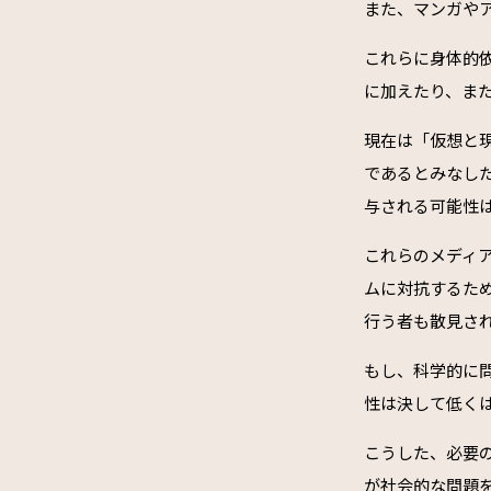
また、マンガや
これらに身体的
に加えたり、ま
現在は「仮想と
であるとみなし
与される可能性
これらのメディ
ムに対抗するた
行う者も散見さ
もし、科学的に
性は決して低く
こうした、必要
が社会的な問題