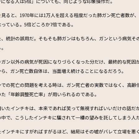
ンになる人は5倍」についても、同じような印象操作だ。
見ると、1970年には1万人を超える程度だった肺ガン死亡者数が、2
っている。5倍どころか7倍である。
た、統計の誤用だ。そもそも肺ガンはもちろん、ガンという病気そ
る。
りガン以外の病気が死因になりづらくなった分だけ、最終的な死因
から、ガン死亡数自体は、当面増え続けることになるだろう。
ンでの死亡の問題を考える時は、ガン死亡者の実数ではなく、高齢
いた「年齢調整死亡率」が用いられるのである。
用いたインチキは、本来であれば笑って無視すればいいだけの話だ
の中で、こうしたインチキに騙されて一縷の望みを託してしまう人
たインチキにすがればすがるほど、結局はその嘘がバレて立場を悪