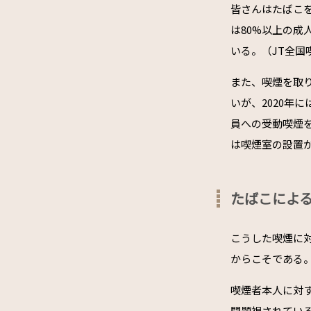
皆さんはたばこ
は80%以上の成
いる。（JT全国
また、喫煙を取
いが、2020年
員への受動喫煙
は喫煙室の設置
たばこによ
こうした喫煙に
からこそである
喫煙者本人に対
問題視されてい