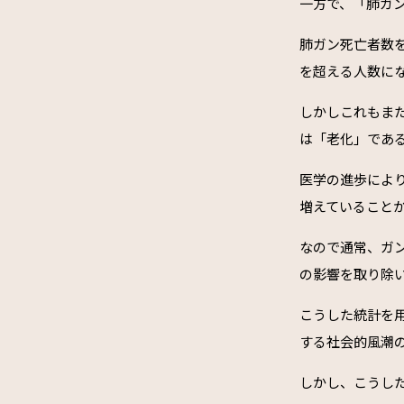
一方で、「肺ガ
肺ガン死亡者数を
を超える人数にな
しかしこれもま
は「老化」であ
医学の進歩によ
増えていること
なので通常、ガ
の影響を取り除
こうした統計を
する社会的風潮
しかし、こうし