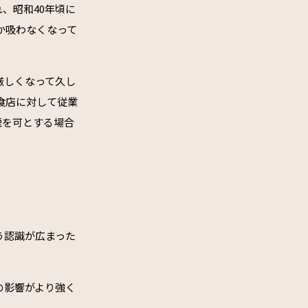
、昭和40年頃に
しか吸わなくなって
厳しくなって久し
食店に対して従業
煙を可とする場合
う認識が広まった
の影響がより強く