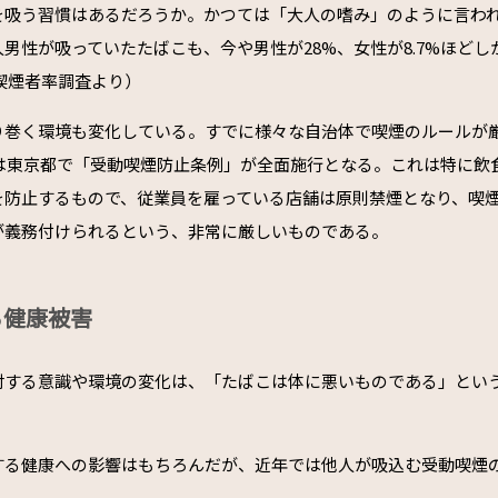
を吸う習慣はあるだろうか。かつては「大人の嗜み」のように言われ
人男性が吸っていたたばこも、今や男性が28%、女性が8.7%ほど
喫煙者率調査より）
り巻く環境も変化している。すでに様々な自治体で喫煙のルールが
には東京都で「受動喫煙防止条例」が全面施行となる。これは特に飲
を防止するもので、従業員を雇っている店舗は原則禁煙となり、喫
が義務付けられるという、非常に厳しいものである。
る健康被害
対する意識や環境の変化は、「たばこは体に悪いものである」とい
。
する健康への影響はもちろんだが、近年では他人が吸込む受動喫煙
る。