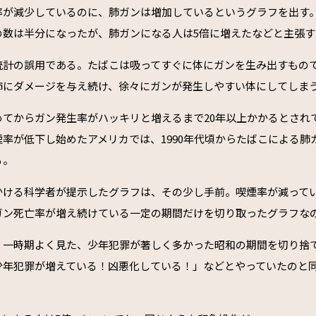
率が減少しているのに、肺ガンは増加しているというグラフを出す。
の数は半分になったが、肺ガンになる人は5倍に増えたなどと主張す
統計の誤用である。たばこは吸ってすぐに体にガンを生み出すもの
肺にダメージを与え続け、徐々にガンが発生しやすい体にしてしま
てからガン発生率がハッキリと増えるまで20年以上かかるとされて
率が低下し始めたアメリカでは、1990年代頃からたばこによる肺
る。
かける科学者が提示したグラフは、その少し手前。喫煙率が減って
ガン死亡率が増え続けている一定の期間だけを切り取ったグラフな
、一時期よく見た、少年犯罪が著しく多かった昭和の期間を切り捨
少年犯罪が増えている！凶悪化している！」などとやっていたのと