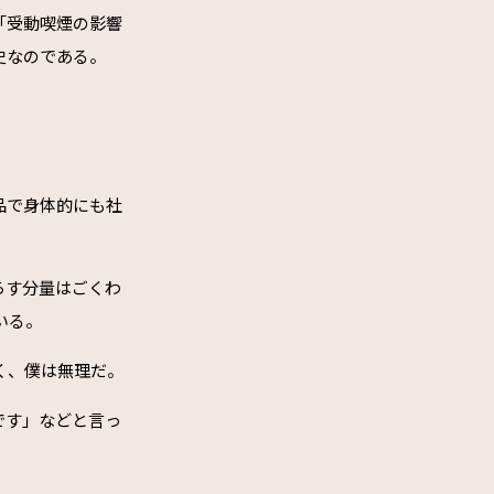
「受動喫煙の影響
史なのである。
品で身体的にも社
らす分量はごくわ
いる。
く、僕は無理だ。
です」などと言っ