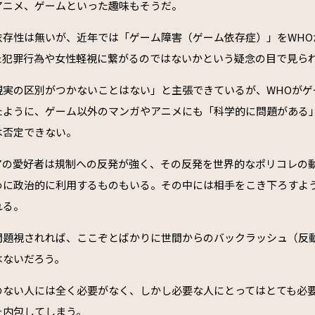
アニメ、ゲームといった趣味もそうだ。
依存性は無いが、近年では「ゲーム障害（ゲーム依存症）」をWHO
た犯罪行為や女性軽視に繋がるのではないかという疑念の目で見ら
現実の区別がつかないことはない」と主張できているが、WHOがゲ
たように、ゲーム以外のマンガやアニメにも「科学的に問題がある
は否定できない。
アの愛好者は規制への反発が強く、その反発を世界的なポリコレの
めに政治的に利用するものもいる。その中には相手をこき下ろすよ
れる。
問題視されれば、ここぞとばかりに世間からのバックラッシュ（反
はないだろう。
のない人には全く必要がなく、しかし必要な人にとってはとても必
を内包してしまう。