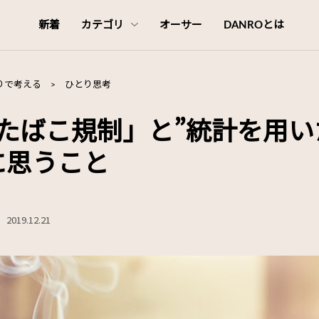
新着
カテゴリ
オーサー
DANROとは
りで考える
>
ひとり思考
たばこ規制」と”統計を用い
に思うこと
2019.12.21