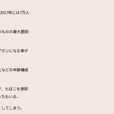
017年には7万人
のものの最大要因
がガンになる事が
化などの年齢構成
が、たばこを排除
たちもいる。
くしてしまう。